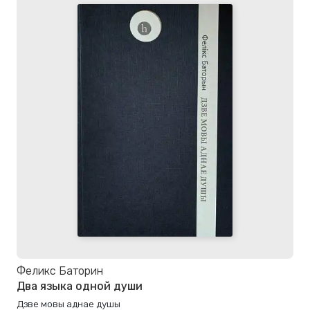
Феликс Баторин
Два языка одной души
Дзве мовы аднае душы