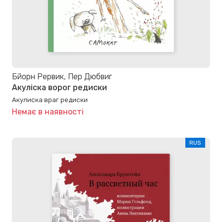
Бйорн Рервик, Пер Дюбвиг
Акуліска ворог редиски
Акулиска враг редиски
Немає в наявності
RUS