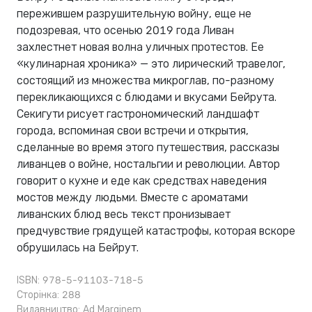
пережившем разрушительную войну, еще не
подозревая, что осенью 2019 года Ливан
захлестнет новая волна уличных протестов. Ее
«кулинарная хроника» — это лирический травелог,
состоящий из множества микроглав, по-разному
перекликающихся с блюдами и вкусами Бейрута.
Секигути рисует гастрономический ландшафт
города, вспоминая свои встречи и открытия,
сделанные во время этого путешествия, рассказы
ливанцев о войне, ностальгии и революции. Автор
говорит о кухне и еде как средствах наведения
мостов между людьми. Вместе с ароматами
ливанских блюд весь текст пронизывает
предчувствие грядущей катастрофы, которая вскоре
обрушилась на Бейрут.
ISBN: 978-5-91103-718-5
Сторінка: 288
Видавництво:
Ad Marginem