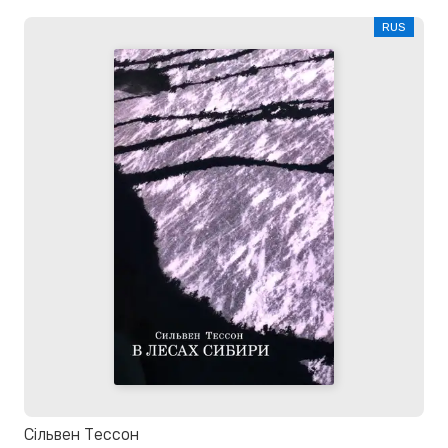
RUS
Сільвен Тессон