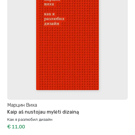
Марцин Виха
Kaip aš nustojau mylėti dizainą
Как я разлюбил дизайн
€ 11,00