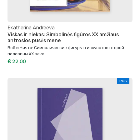
Ekatherina Andreeva
Viskas ir niekas: Simbolinės figūros XX amžiaus
antrosios pusės mene
Всё и Ничто: Символические фигуры в искусстве второй
половины XX века
€ 22,00
RUS