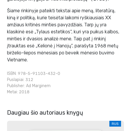
Šiame rinkinyje pateikti tekstai apie meną, literatūrą,
kiną ir politiką, kurie teisėtai laikomi ryškiausiais XX
amžiaus kritinės minties pavyzdžiais. Tarp jų yra
klasikinė esė „Tylaus estetikos“, kuri yra puikus kalbos,
minties ir dvasios analizė mene. Taip pat į rinkinį
įtrauktas esė „Kelionė į Hanojų“, parašyta 1968 metų
birželio–liepos mėnesiais po beveik mėnesio buvimo
Vietname.
ISBN: 978-5-91103-432-0
Puslapiai: 312
Publisher:
Ad Marginem
Metai: 2018
Daugiau šio autoriaus knygų
RUS