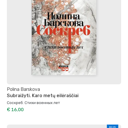
Polina Barskova
Subraižyti. Karo metų eilėraščiai
Соскреб. Стихи военных лет
€ 16,00
RUS