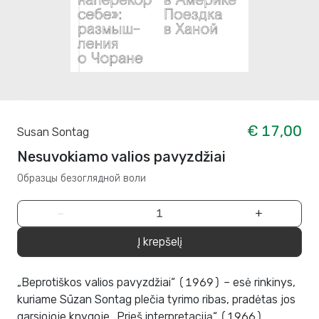
€ 17,00
Susan Sontag
Nesuvokiamo valios pavyzdžiai
Образцы безоглядной воли
−
+
Į krepšelį
„Beprotiškos valios pavyzdžiai“ (1969) – esė rinkinys,
kuriame Sūzan Sontag plečia tyrimo ribas, pradėtas jos
garsiojoje knygoje „Prieš interpretaciją“ (1966).