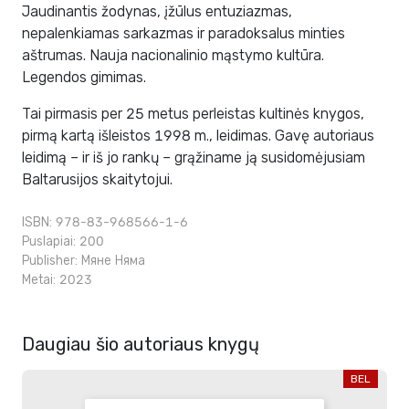
Jaudinantis žodynas, įžūlus entuziazmas,
nepalenkiamas sarkazmas ir paradoksalus minties
aštrumas. Nauja nacionalinio mąstymo kultūra.
Legendos gimimas.
Tai pirmasis per 25 metus perleistas kultinės knygos,
pirmą kartą išleistos 1998 m., leidimas. Gavę autoriaus
leidimą – ir iš jo rankų – grąžiname ją susidomėjusiam
Baltarusijos skaitytojui.
ISBN: 978-83-968566-1-6
Puslapiai: 200
Publisher:
Мяне Няма
Metai: 2023
Daugiau šio autoriaus knygų
BEL