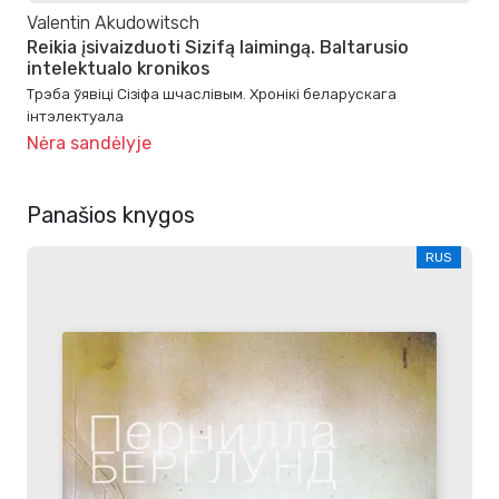
Valentin Akudowitsch
Reikia įsivaizduoti Sizifą laimingą. Baltarusio
intelektualo kronikos
Трэба ўявіці Сізіфа шчаслівым. Хронікі беларускага
інтэлектуала
Nėra sandėlyje
Panašios knygos
RUS