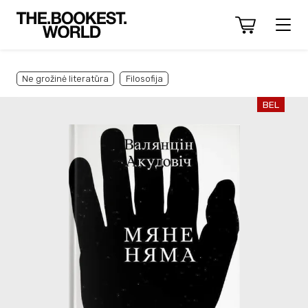
Ne grožinė literatūra
Filosofija
BEL