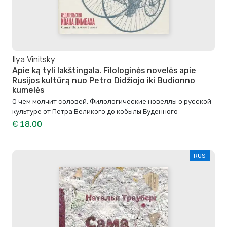
Ilya Vinitsky
Apie ką tyli lakštingala. Filologinės novelės apie
Rusijos kultūrą nuo Petro Didžiojo iki Budionno
kumelės
О чем молчит соловей. Филологические новеллы о русской
культуре от Петра Великого до кобылы Буденного
€ 18,00
RUS