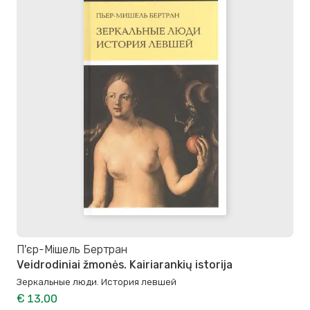
П'єр-Мішель Бертран
Veidrodiniai žmonės. Kairiarankių istorija
Зеркальные люди. История левшей
€ 13,00