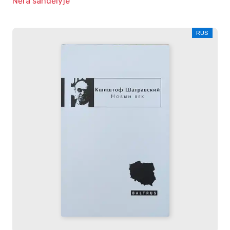
Nėra sandėlyje
RUS