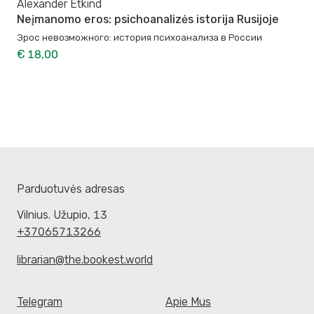
Alexander Etkind
Neįmanomo eros: psichoanalizės istorija Rusijoje
Эрос невозможного: история психоанализа в России
€ 18,00
Parduotuvės adresas
Vilnius. Užupio, 13
+37065713266
librarian@the.bookest.world
Telegram
Apie Mus