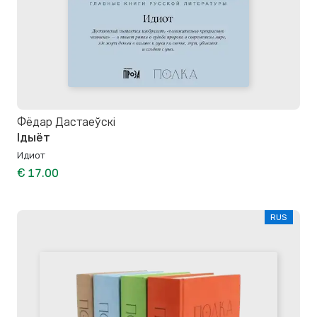
Фёдар Дастаеўскі
Ідыёт
Идиот
€ 17.00
RUS