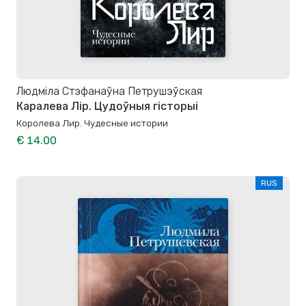
Людміла Стэфанаўна Петрушэўская
Каралева Лір. Цудоўныя гісторыі
Королева Лир. Чудесные истории
€ 14.00
RUS