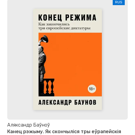
RUS
Аляксандр Баўноў
Канец рэжыму. Як скончыліся тры еўрапейскія