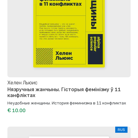
Хелен Льюис
Нязручныя жанчыны. Гісторыя фемінізму ў 11
канфліктах
Неудобные женщины. История феминизма в 11 конфликтах
€ 10.00
RUS