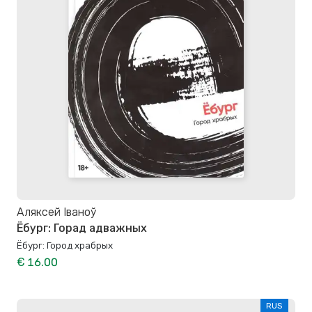
Аляксей Іваноў
Ёбург: Горад адважных
Ёбург: Город храбрых
€ 16.00
RUS