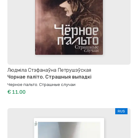
Людміла Стэфанаўна Петрушэўская
Чорнае паліто. Страшныя выпадкі
Черное пальто. Страшные случаи
€ 11.00
RUS