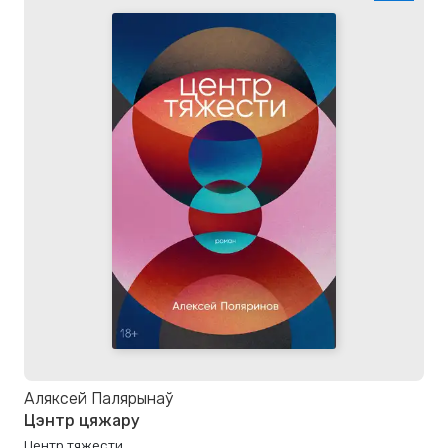
Аляксей Палярынаў
Цэнтр цяжару
Центр тяжести