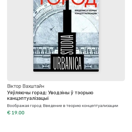
Віктор Вахштайн
Уяўляючы горад: Уводзіны ў тэорыю
канцэптуалізацыі
Воображая город: Введение в теорию концептуализации
€ 19.00