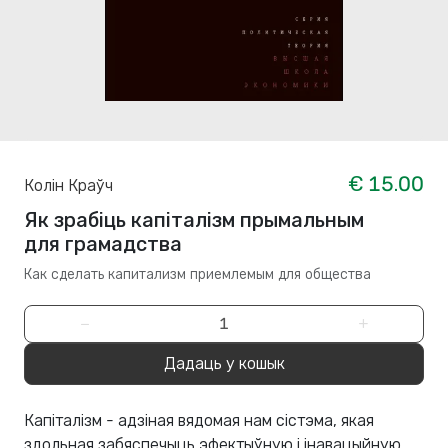
€ 15.00
Колін Краўч
Як зрабіць капіталізм прымальным
для грамадства
Как сделать капитализм приемлемым для общества
−
+
Дадаць у кошык
Капіталізм - адзіная вядомая нам сістэма, якая
здольная забяспечыць эфектыўную і інавацыйную