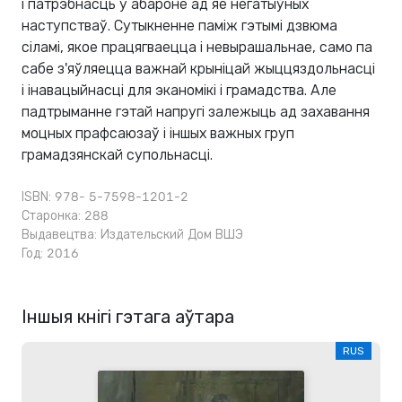
і патрэбнасць у абароне ад яе негатыўных
наступстваў. Сутыкненне паміж гэтымі дзвюма
сіламі, якое працягваецца і невырашальнае, само па
сабе з'яўляецца важнай крыніцай жыццяздольнасці
і інавацыйнасці для эканомікі і грамадства. Але
падтрыманне гэтай напругі залежыць ад захавання
моцных прафсаюзаў і іншых важных груп
грамадзянскай супольнасці.
ISBN: 978- 5-7598-1201-2
Старонка: 288
Выдавецтва:
Издательский Дом ВШЭ
Год: 2016
Іншыя кнігі гэтага аўтара
RUS