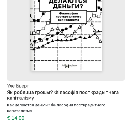
Уле Бьерг
Як робяцца грошы? Філасофія посткрэдытнага
капіталізму
Как делаются деньги? Философия посткредитного
капитализма
€ 14.00