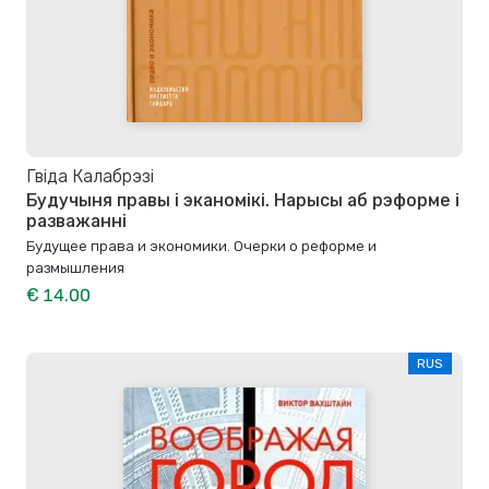
Гвіда Калабрэзі
Будучыня правы і эканомікі. Нарысы аб рэформе і
разважанні
Будущее права и экономики. Очерки о реформе и
размышления
€ 14.00
RUS