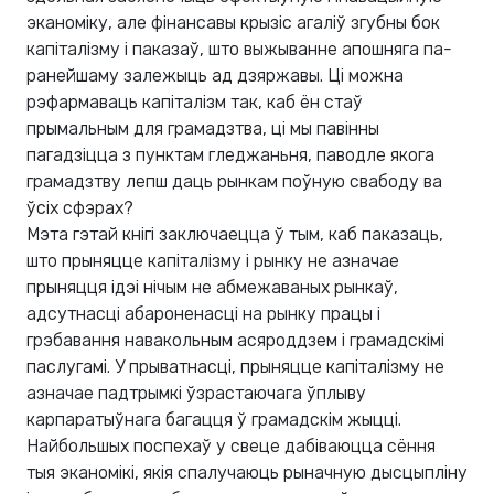
эканоміку, але фінансавы крызіс агаліў згубны бок
капіталізму і паказаў, што выжыванне апошняга па-
ранейшаму залежыць ад дзяржавы. Ці можна
рэфармаваць капіталізм так, каб ён стаў
прымальным для грамадзтва, ці мы павінны
пагадзіцца з пунктам гледжаньня, паводле якога
грамадзтву лепш даць рынкам поўную свабоду ва
ўсіх сфэрах?
Мэта гэтай кнігі заключаецца ў тым, каб паказаць,
што прыняцце капіталізму і рынку не азначае
прыняцця ідэі нічым не абмежаваных рынкаў,
адсутнасці абароненасці на рынку працы і
грэбавання навакольным асяроддзем і грамадскімі
паслугамі. У прыватнасці, прыняцце капіталізму не
азначае падтрымкі ўзрастаючага ўплыву
карпаратыўнага багацця ў грамадскім жыцці.
Найбольшых поспехаў у свеце дабіваюцца сёння
тыя эканомікі, якія спалучаюць рыначную дысцыпліну