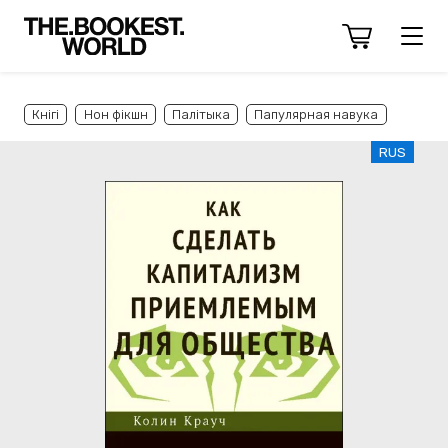
Кнігі
Нон фікшн
Палітыка
Папулярная навука
RUS