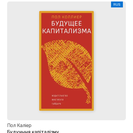
RUS
Пол Каліер
Будучыня капіталізму