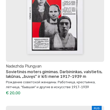
Nadezhda Plungyan
Sovietinės moters gimimas. Darbininkas, valstietis,
lakūnas, „buvęs“ ir kiti mene 1917-1939 m
Рождение советской женщины. Работница, крестьянка,
лётчица, "бывшая" и другие в искусстве 1917-1939
€ 20,00
RUS