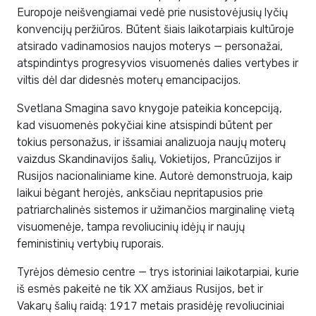
Europoje neišvengiamai vedė prie nusistovėjusių lyčių
konvencijų peržiūros. Būtent šiais laikotarpiais kultūroje
atsirado vadinamosios naujos moterys — personažai,
atspindintys progresyvios visuomenės dalies vertybes ir
viltis dėl dar didesnės moterų emancipacijos.
Svetlana Smagina savo knygoje pateikia koncepciją,
kad visuomenės pokyčiai kine atsispindi būtent per
tokius personažus, ir išsamiai analizuoja naujų moterų
vaizdus Skandinavijos šalių, Vokietijos, Prancūzijos ir
Rusijos nacionaliniame kine. Autorė demonstruoja, kaip
laikui bėgant herojės, anksčiau nepritapusios prie
patriarchalinės sistemos ir užimančios marginalinę vietą
visuomenėje, tampa revoliucinių idėjų ir naujų
feministinių vertybių ruporais.
Tyrėjos dėmesio centre — trys istoriniai laikotarpiai, kurie
iš esmės pakeitė ne tik XX amžiaus Rusijos, bet ir
Vakarų šalių raidą: 1917 metais prasidėję revoliuciniai