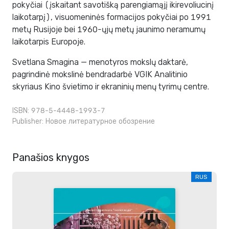
pokyčiai (įskaitant savotišką parengiamąjį ikirevoliucinį
laikotarpį), visuomeninės formacijos pokyčiai po 1991
metų Rusijoje bei 1960-ųjų metų jaunimo neramumų
laikotarpis Europoje.
Svetlana Smagina — menotyros mokslų daktarė,
pagrindinė mokslinė bendradarbė VGIK Analitinio
skyriaus Kino švietimo ir ekraninių menų tyrimų centre.
ISBN: 978-5-4448-1993-7
Publisher:
Новое литературное обозрение
Panašios knygos
RUS