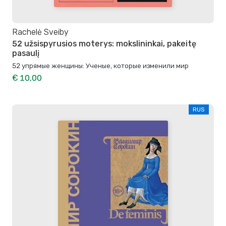
Rachelė Sveiby
52 užsispyrusios moterys: mokslininkai, pakeitę
pasaulį
52 упрямые женщины: Ученые, которые изменили мир
€ 10,00
RUS