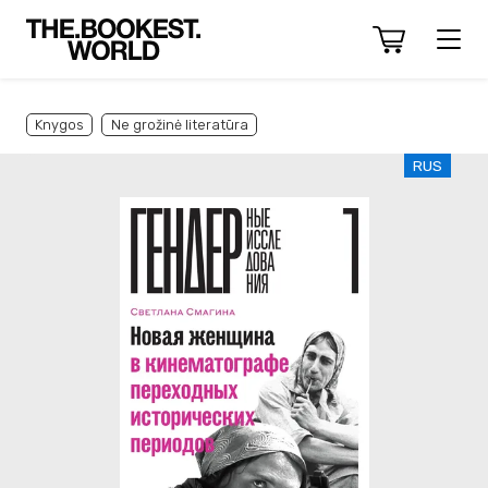
Knygos
Ne grožinė literatūra
RUS