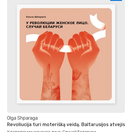
Olga Shparaga
Revoliucija turi moterišką veidą. Baltarusijos atvejis
У революции женское лицо. Случай Беларуси