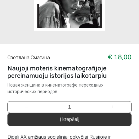
€ 18,00
Светлана Смагина
Naujoji moteris kinematografijoje
pereinamuoju istorijos laikotarpiu
Новая женщина в кинематографе переходных
исторических периодов
−
+
Į krepšelį
Dideli XX amžiaus socialiniai pokyčiai Rusijoje ir