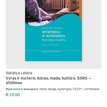
Nataliya Lebina
Vyras ir moteris: kūnas, mada, kultūra. SSRS —
atšilimas
Мужчина и женщина: тело, мода, культура. СССР — оттепель
€ 19,00