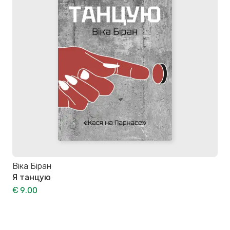
Віка Біран
Я танцую
€ 9.00