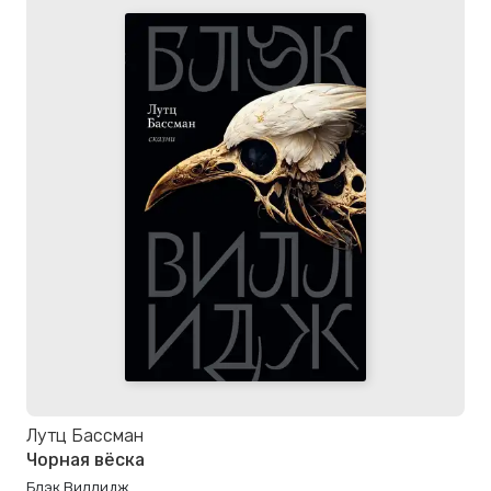
Лутц Бассман
Чорная вёска
Блэк Виллидж