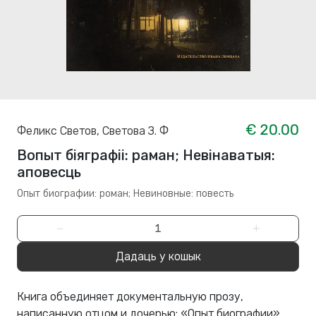
€ 20.00
Феликс Светов
,
Светова З. Ф
Вопыт біяграфіі: раман; Невінаватыя:
аповесць
Опыт биографии: роман; Невиновные: повесть
−
+
Дадаць у кошык
Книга объединяет документальную прозу,
написанную отцом и дочерью: «Опыт биографии»