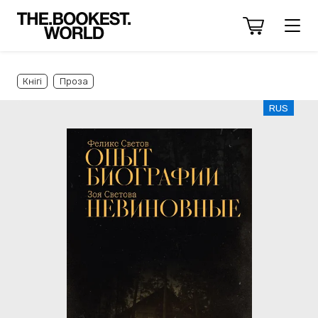
Кнігі
Проза
RUS