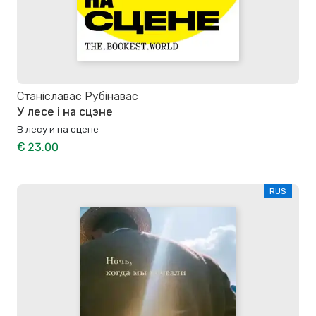
Станiславас Рубiнавас
У лесе і на сцэне
В лесу и на сцене
€ 23.00
RUS