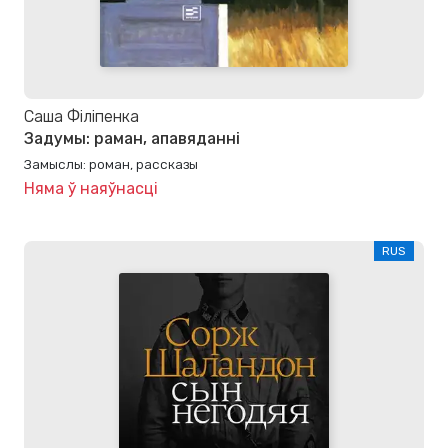
Саша Філіпенка
Задумы: раман, апавяданні
Замыслы: роман, рассказы
Няма ў наяўнасці
RUS