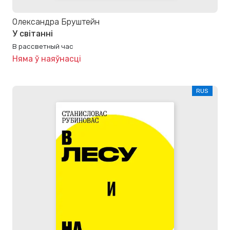
Олександра Бруштейн
У світанні
В рассветный час
Няма ў наяўнасці
RUS