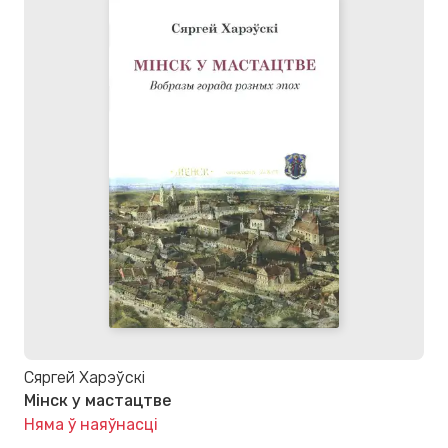
Сяргей Харэўскі
Мінск у мастацтве
Няма ў наяўнасці