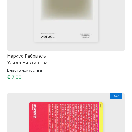
Маркус Габрыэль
Улада мастацтва
Власть искусства
€ 7.00
RUS