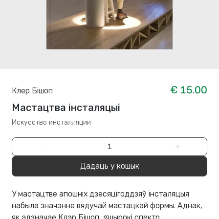
€ 15.00
Клер Бішоп
Мастацтва інсталяцыі
Искусство инсталляции
−
+
Дадаць у кошык
У мастацтве апошніх дзесяцігоддзяў інсталяцыя
набыла значэнне вядучай мастацкай формы. Аднак,
як адзначае Клэр Бішоп, «шырокі спектр