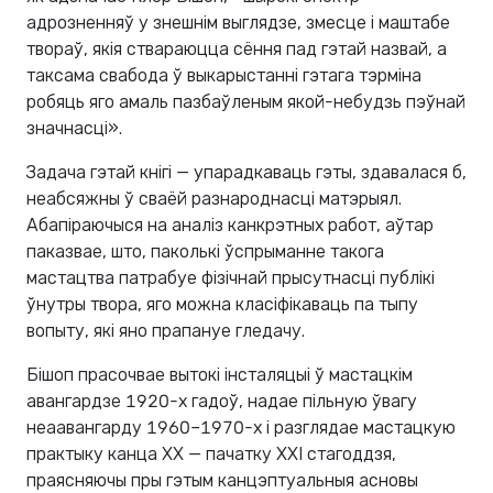
адрозненняў у знешнім выглядзе, змесце і маштабе
твораў, якія ствараюцца сёння пад гэтай назвай, а
таксама свабода ў выкарыстанні гэтага тэрміна
робяць яго амаль пазбаўленым якой-небудзь пэўнай
значнасці».
Задача гэтай кнігі — упарадкаваць гэты, здавалася б,
неабсяжны ў сваёй разнароднасці матэрыял.
Абапіраючыся на аналіз канкрэтных работ, аўтар
паказвае, што, паколькі ўспрыманне такога
мастацтва патрабуе фізічнай прысутнасці публікі
ўнутры твора, яго можна класіфікаваць па тыпу
вопыту, які яно прапануе гледачу.
Бішоп прасочвае вытокі інсталяцыі ў мастацкім
авангардзе 1920-х гадоў, надае пільную ўвагу
неаавангарду 1960–1970-х і разглядае мастацкую
практыку канца XX — пачатку XXI стагоддзя,
праясняючы пры гэтым канцэптуальныя асновы