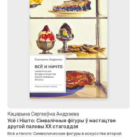
Кацярына Сяргееўна Андрэева
Усё і Нішто: Сімвалічныя фігуры ў мастацтве
другой паловы XX стагоддзя
Всё и Ничто: Символические фигуры в искусстве второй