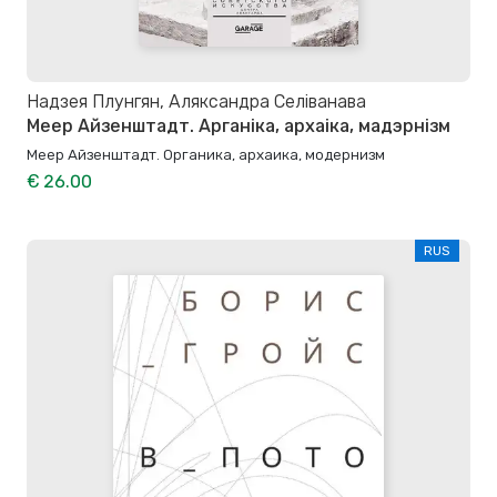
Надзея Плунгян, Аляксандра Селіванава
Меер Айзенштадт. Арганіка, архаіка, мадэрнізм
Меер Айзенштадт. Органика, архаика, модернизм
€ 26.00
RUS