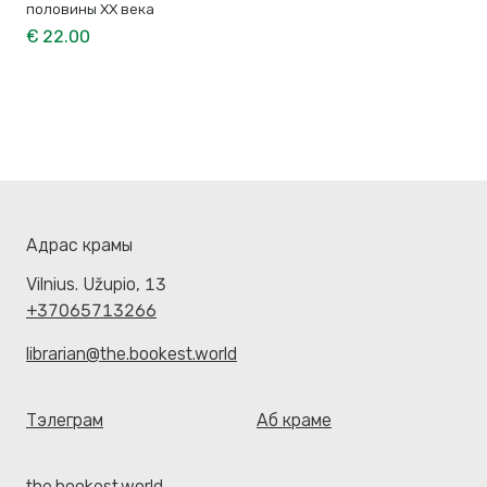
половины XX века
€ 22.00
Адрас крамы
Vilnius. Užupio, 13
+37065713266
librarian@the.bookest.world
Тэлеграм
Аб краме
the.bookest.world