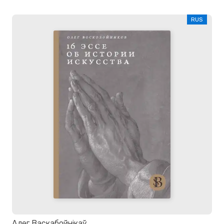
RUS
Алег Васкабойнікаў