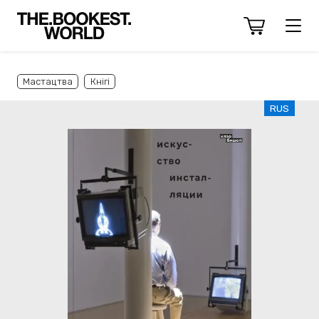
Мастацтва
Кнігі
RUS