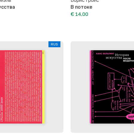
риэль
Борис Гройс
усства
В потоке
€ 14,00
RUS