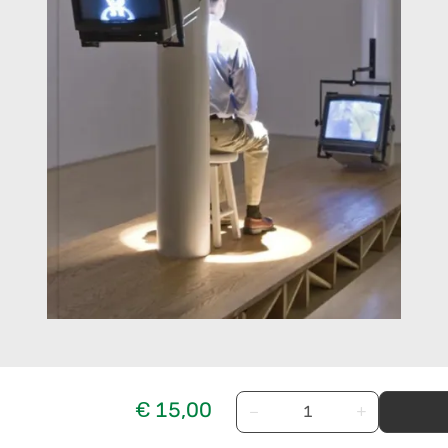
€ 15,00
−
+