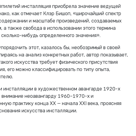
ятилетий инсталляция приобрела значение ведущей
ако, как отмечает Клэр Бишоп, «широчайший спектр
 содержании и масштабе произведений, создаваемых
, а также свобода в использовании этого термина
 сколько-нибудь определенного значения».
порядочить этот, казалось бы, необозримый в своей
ираясь на анализ конкретных работ, автор показывает,
такого искусства требует физического присутствия
ия, его можно классифицировать по типу опыта,
ителю.
и инсталляции в художественном авангарде 1920-х
е внимание неоавангарду 1960–1970-х и
ную практику конца XX — начала XXI века, проясняя
снования искусства инсталляции.