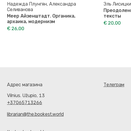
Надежда Плунгян, Александра
Эль Лисицк
Селиванова
Преодолени
Меер Айзенштадт. Органика,
тексты
архаика, модернизм
€ 20,00
€ 26,00
Адрес магазина
Телеграм
Vilnius. Užupio, 13
+37065713266
librarian@the.bookest.world