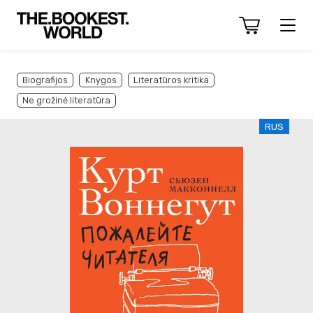
Biografijos
Knygos
Literatūros kritika
Ne grožinė literatūra
RUS