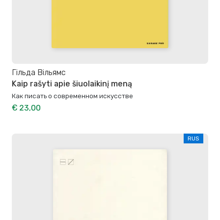
Гільда Вільямс
Kaip rašyti apie šiuolaikinį meną
Как писать о современном искусстве
€ 23,00
RUS