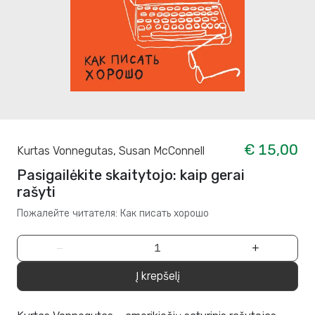
€ 15,00
Kurtas Vonnegutas
,
Susan McConnell
Pasigailėkite skaitytojo: kaip gerai
rašyti
Пожалейте читателя: Как писать хорошо
−
+
Į krepšelį