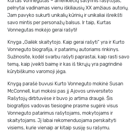
Kurtas Vonnegutas – amerikiečių satyrinis rašytojas,
pelnytai vadinamas vienu iškiliausių XX amžiaus autorių.
Jam pavyko sukurti unikalių kūrinių ir unikaliai išreikšti
savo mintis per personažų balsus. Ir taip, Kurtas
Vonnegutas mokėjo gerai rašyti!
Knyga „Gailėk skaitytojo. Kaip gerai rašyti“ yra ir Kurto
Vonneguto biografija, ir patarimų autoriams rinkinys.
Sužinosite, kodėl svarbu rašyti paprastai, kaip rasti savo
temą, kaip įveikti baimę ir kas iš tikrųjų yra pagrindinė
kūrybiškumo varomoji jėga.
Knygą parašė buvusi Kurto Vonneguto mokinė Susan
McConnell, kuri mokėsi pas jį Ajovos universiteto
Rašytojų dirbtuvėse ir buvo jo artima draugė. Šis
biografijos vadovas tiesiogine prasme sugėrė visus
Vonneguto patarimus rašytojams, mokytojams ir
skaitytojams. Jį labai rekomenduojama perskaityti
visiems, kurie vienaip ar kitaip susiję su rašymu.