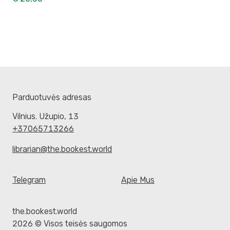
Parduotuvės adresas
Vilnius. Užupio, 13
+37065713266
librarian@the.bookest.world
Telegram
Apie Mus
the.bookest.world
2026 © Visos teisės saugomos