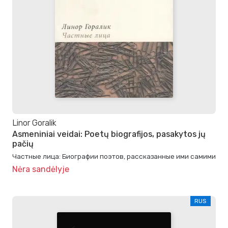
Linor Goralik
Asmeniniai veidai: Poetų biografijos, pasakytos jų
pačių
Частные лица: Биографии поэтов, рассказанные ими самими
Nėra sandėlyje
RUS