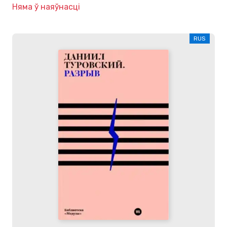
Няма ў наяўнасці
RUS