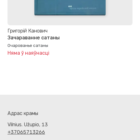
Григорій Канович
Зачараванне сатаны
Очарованье сатаны
Няма ў наяўнасці
Адрас крамы
Vilnius. Užupio, 13
+37065713266