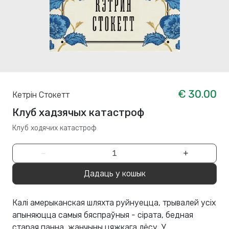
€ 30.00
Кетрін Стокетт
Клуб хадзячых катастроф
Клуб ходячих катастроф
−
+
Дадаць у кошык
Калі амерыканская шляхта руйнуецца, трывалей усіх
апыняюцца самыя бяспраўныя - сірата, бедная
старая панна, жанчыны цяжкага лёсу. У