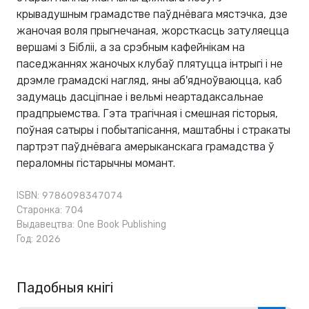
крывадушным грамадстве паўднёвага мястэчка, дзе
жаночая воля прыгнечаная, жорсткасць затуляецца
вершамі з Бібліі, а за срэбным кафейнікам на
паседжаннях жаночых клубаў плятуцца інтрыгі і не
дрэмле грамадскі нагляд, яны аб'ядноўваюцца, каб
задумаць дасціпнае і вельмі неартадаксальнае
прадпрыемства. Гэта трагічная і смешная гісторыя,
поўная сатыры і побытапісання, маштабны і стракаты
партрэт паўднёвага амерыканскага грамадства ў
пераломны гістарычны момант.
ISBN: 9786098347074
Старонка: 704
Выдавецтва:
One Book Publishing
Год: 2026
Падобныя кнігі