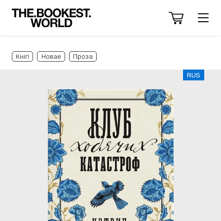
Кнігі
Новае
Проза
RUS