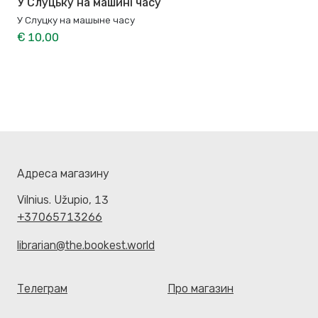
У Слуцьку на машині часу
У Слуцку на машыне часу
€ 10,00
Адреса магазину
Vilnius. Užupio, 13
+37065713266
librarian@the.bookest.world
Телеграм
Про магазин