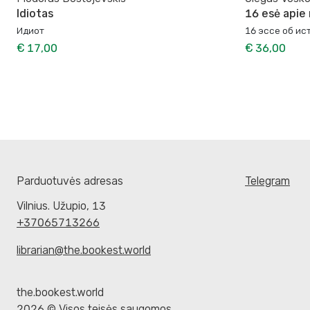
Idiotas
16 esė apie 
Идиот
16 эссе об ис
€ 17,00
€ 36,00
Parduotuvės adresas
Telegram
Vilnius. Užupio, 13
+37065713266
librarian@the.bookest.world
the.bookest.world
2026 © Visos teisės saugomos