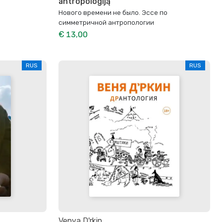
antropologiją
Нового времени не было. Эссе по
симметричной антропологии
€ 13,00
RUS
RUS
Venya D'rkin