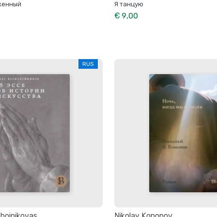
женный
Я танцую
€ 9,00
RUS
boinikovas
Nikolay Kononov