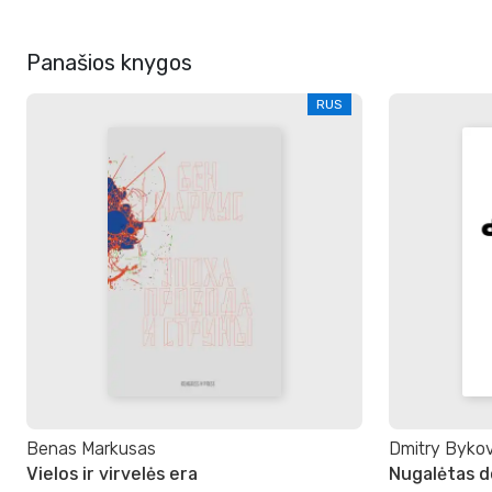
Panašios knygos
RUS
Benas Markusas
Dmitry Byko
Vielos ir virvelės era
Nugalėtas 