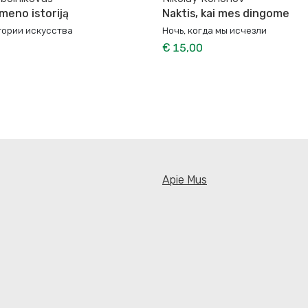
meno istoriją
Naktis, kai mes dingome
тории искусства
Ночь, когда мы исчезли
€ 15,00
Apie Mus