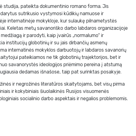
nė studija, pateikta dokumentinio romano forma. Jis
 darytus sutrikusio vystymosi kūdikių namuose ir
je internatinėje mokykloje, kur sulaukę pilnametystės
iai. Keletas metų savanoriško darbo labdaros organizacijoje
 medžiagą ir parodyti, kaip įvairūs „normalumo“ ir
a institucijų globotinių ir su jais dirbančių asmenų
ama internatinės mokyklos darbuotojų ir labdaros savanorių
aitytojui pateikiamos ne tik globotinių trajektorijos, bet ir
i nuo savanorystės ideologijos priėmimo pereina į atstumą
augiausia dedamas išnašose, taip pat surinktas posakyje.
inės ir negrožinės literatūros skaitytojams, bet visų pirma
iniais ir kokybiniais šiuolaikinės Rusijos visuomenės
ologiniais socialinio darbo aspektais ir negalios problemomis.