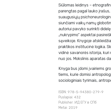
Siūlomas leidinys – etnografi
parengtas pagal lauko įrašus,
suaugusiųjų psichoneurologinė
siunčiami vaikų namų globotin
autoriui pavyko surinkti didelę
„nukrypimo“ aspektai pasireiški
sąveikoje. Knygoje atskleidži
praktikos institucinė logika. Sk
vidinė savanorės istorija, kur
nuo jos. Mokslinis aparatas d
Knyga bus įdomi įvairiems grož
tiems, kurie domisi antropolog
sociologiniais tyrimais, antrop
ISBN: 978-5-94380-279-9
Puslapiai: 432
Publisher:
ИД ЕГУ в СПб
Metai: 2019