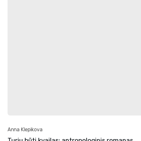
Anna Klepikova
Turiu būti kvailas: antropologinis romanas