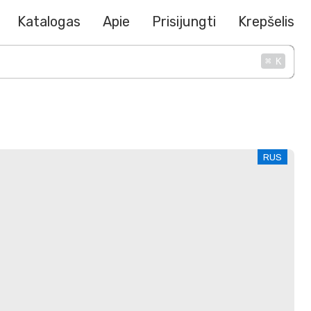
Katalogas
Apie
Prisijungti
Krepšelis
⌘
K
RUS