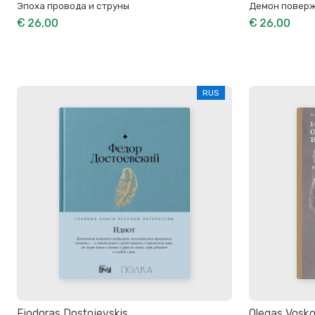
Эпоха провода и струны
Демон повер
€ 26,00
€ 26,00
RUS
Fiodoras Dostojevskis
Olegas Vosko