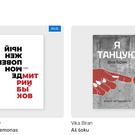
RUS
v
Vika Biran
demonas
Aš šoku