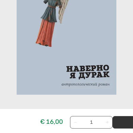
€ 16,00
−
+