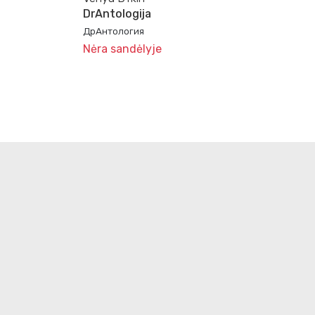
DrAntologija
ДрАнтология
Nėra sandėlyje