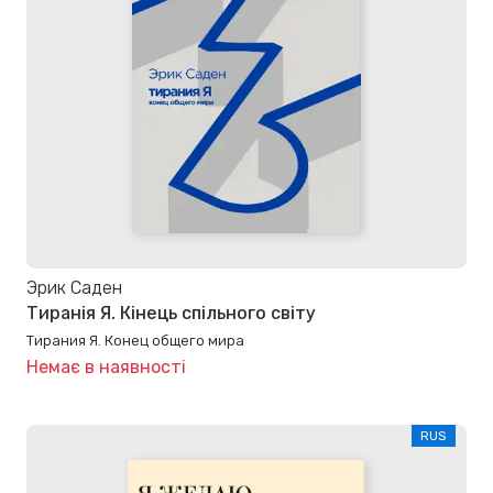
Эрик Саден
Тиранія Я. Кінець спільного світу
Тирания Я. Конец общего мира
Немає в наявності
RUS