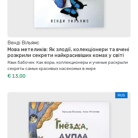
Венді Вільямс
Мова метеликів: Як злодії, колекціонери та вчені
розкрили секрети найкрасивіших комах у світі
Язык бабочек: Как воры, коллекционеры и ученые раскрыли
секреты самых красивых насекомых в мире
€ 13,00
RUS