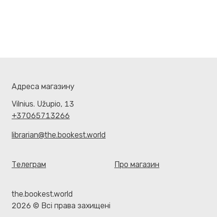
Адреса магазину
Vilnius. Užupio, 13
+37065713266
librarian@the.bookest.world
Телеграм
Про магазин
the.bookest.world
2026 © Всі права захищені