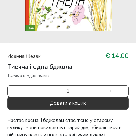
€ 14,00
Иоанна Жезак
Тисяча і одна бджола
Тысяча и одна пчела
−
+
Додати в кошик
Настає весна, і бджолам стає тісно у старому
вулику. Вони покидають старий дім, збираються в
рій і вирушають у подорож квітучим луком і