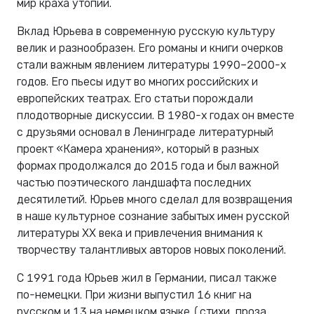
мир краха утопии.
Вклад Юрьева в современную русскую культуру
велик и разнообразен. Его романы и книги очерков
стали важным явлением литературы 1990–2000-х
годов. Его пьесы идут во многих российских и
европейских театрах. Его статьи порождали
плодотворные дискуссии. В 1980-х годах он вместе
с друзьями основал в Ленинграде литературный
проект «Камера хранения», который в разных
формах продолжался до 2015 года и был важной
частью поэтического ландшафта последних
десятилетий. Юрьев много сделал для возвращения
в наше культурное сознание забытых имен русской
литературы XX века и привлечения внимания к
творчеству талантливых авторов новых поколений.
С 1991 года Юрьев жил в Германии, писал также
по-немецки. При жизни выпустил 16 книг на
русском и 13 на немецком языке (стихи, проза,