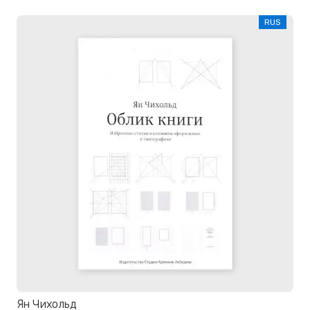
RUS
Ян Чихольд