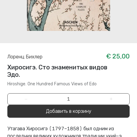
€ 25,00
Лоренц Бихлер
Хиросигэ. Сто знаменитых видов
Эдо.
Hiroshige. One Hundred Famous Views of Edo
−
+
Добавить в корзину
Утагава Хиросигэ (1797–1858) был одним из
последних великих художников традиции укиё-э.