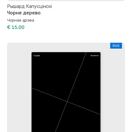
Рышард Капусцінскі
Чорне дерево
Чорнае дрэва
€ 15,00
RUS