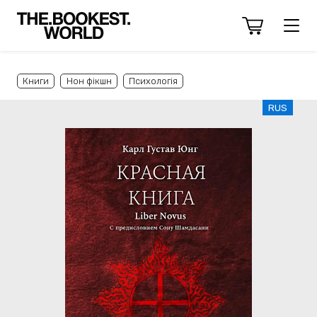
Книги
Нон фікшн
Психологія
RUS