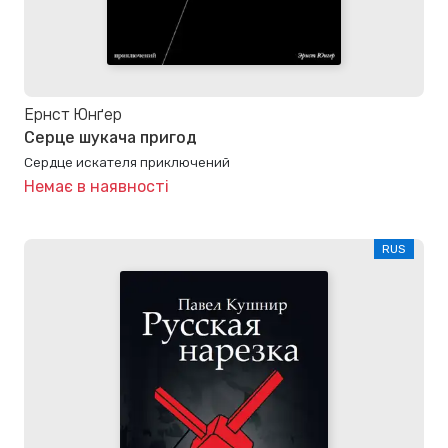
Ернст Юнґер
Серце шукача пригод
Сердце искателя приключений
Немає в наявності
RUS