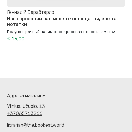
Геннадій Барабтарло
Напівпрозорий палімпсест: оповідання, есе та
нотатки
Полупрозрачный палимпсест: рассказы, эссе и заметки
€ 16,00
Адреса магазину
Vilnius. Užupio, 13
+37065713266
librarian@the.bookest.world