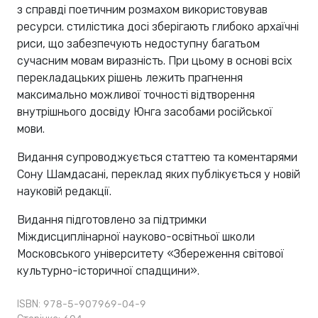
з справді поетичним розмахом використовував
ресурси. стилістика досі зберігають глибоко архаїчні
риси, що забезпечують недоступну багатьом
сучасним мовам виразність. При цьому в основі всіх
перекладацьких рішень лежить прагнення
максимально можливої ​​точності відтворення
внутрішнього досвіду Юнга засобами російської
мови.
Видання супроводжується статтею та коментарями
Сону Шамдасані, переклад яких публікується у новій
науковій редакції.
Видання підготовлено за підтримки
Міждисциплінарної науково-освітньої школи
Московського університету «Збереження світової
культурно-історичної спадщини».
ISBN: 978-5-907969-04-9