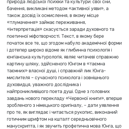
природа людської психіки та культури: свої сни,
бачення, викликані методом «активної уяви», а
також досвід їх осмислення, в якому місце
«тлумачення» займає переживання,
«інтерпретація» скасується заради духовного та
поетичної міфотворчості. Текст, в якому бере
початок все те, що згодом набуло академічної форми
і дотепер широко відоме як глибинна психологія і
юнгіанська культурологія, являє читачеві справжню
картину шляху, здійсненого Юнгом в «таємна
таємних» власної душі, і справжній лик Юнга-
мислителя – сучасного психолога і зовнішнього
духовидця, уважного дослідника і
найпроникливішого поета душі. Одне з головних
завдань нового перекладу «Червоної книги», вперше
зробленого з німецького оригіналу, – дати уявлення
про те, як виглядає і читається рукопис, виконаний
готичним шрифтом на кшталт середньовічного
манускрипта, і як звучить профетична мова Юнга, що