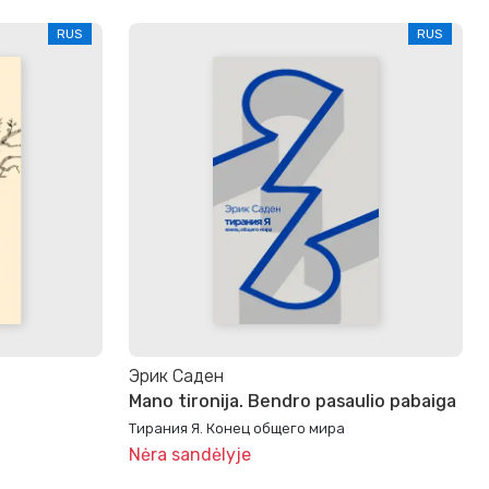
RUS
RUS
Эрик Саден
Mano tironija. Bendro pasaulio pabaiga
Тирания Я. Конец общего мира
Nėra sandėlyje