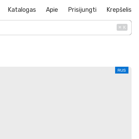
Katalogas
Apie
Prisijungti
Krepšelis
⌘
K
RUS