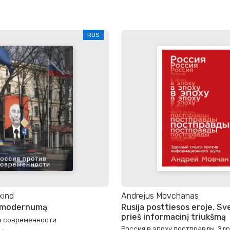
RUS
kind
Andrejus Movchanas
š modernumą
Rusija posttiesos eroje. Sv
prieš informacinį triukšmą
в современности
Россия в эпоху постправды. Зд