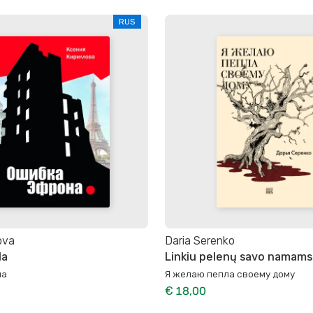
RUS
lova
Daria Serenko
da
Linkiu pelenų savo namams
на
Я желаю пепла своему дому
€ 18,00