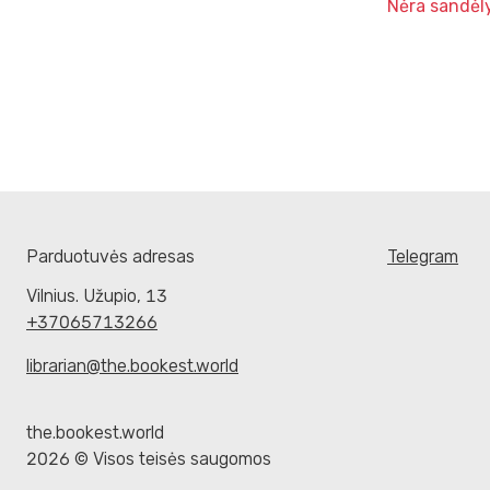
Nėra sandėl
Parduotuvės adresas
Telegram
Vilnius. Užupio, 13
+37065713266
librarian@the.bookest.world
the.bookest.world
2026 © Visos teisės saugomos