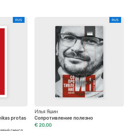
RUS
RUS
Илья Яшин
eikas protas
Сопротивление полезно
€ 20,00
равый смысл