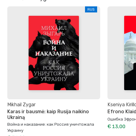
RUS
Mikhail Zygar
Kseniya Kiril
Karas ir bausmė: kaip Rusija naikino
Efrono Klai
Ukrainą
Ошибка Эфро
Война и наказание: как Россия уничтожала
€ 13,00
Украину