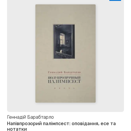
Геннадій Барабтарло
Напівпрозорий палімпсест: оповідання, есе та
нотатки