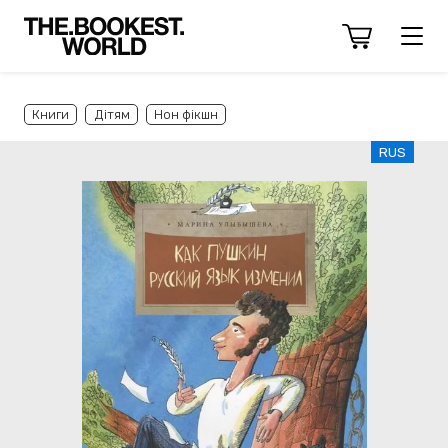
Книги
Дітям
Нон фікшн
RUS