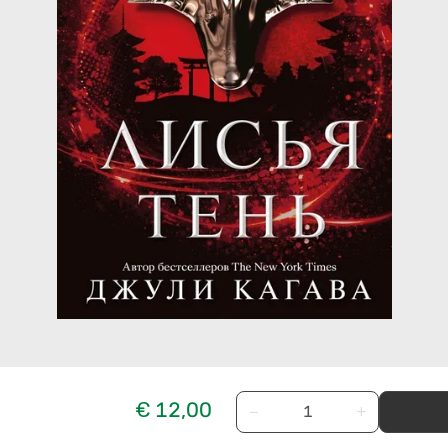
€ 12,00
−
+