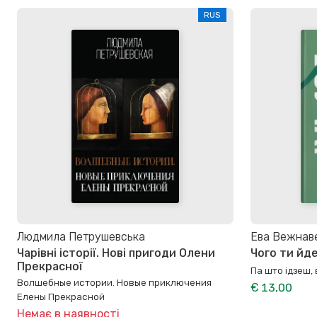
RUS
Людмила Петрушевська
Ева Вежнав
Чарівні історії. Нові пригоди Олени
Чого ти йд
Прекрасної
Па што ідзеш,
Волшебные истории. Новые приключения
€ 13,00
Елены Прекрасной
Немає в наявності