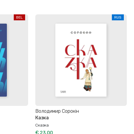
BEL
RUS
Володимир Сорокін
Казка
Сказка
€ 23,00