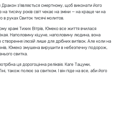
й Дракон з'являється смертному, щоб виконати його
 на тисячу років світ чекає на зміни — на краще чи на
го в руках Свиток тисячі молитов.
му храмі Тихих Вітрів, Юмеко все життя вчилася
ёкая. Наполовину кіцуне, наполовину людина, вона
 створення ілюзій лише для дрібних витівок. Але коли на
нів, Юмеко змушена вирушити в небезпечну подорож,
нього свитка.
потрібна ця дорогоцінна реліквія. Каге Тацуми,
і, також полює за свитком. І він піде на все, аби його