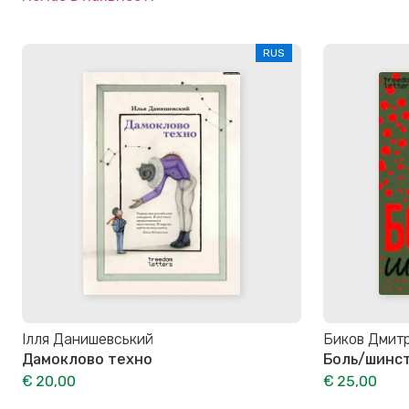
RUS
Ілля Данишевський
Биков Дмит
Дамоклово техно
Боль/шинс
€ 20,00
€ 25,00