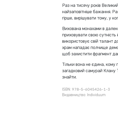
Раз на тисячу років Велики
найзаповітніше бажання. Раз
гірше, вирішувати тому, у ко
Вихована монахами в далеко
приховувати свою сутність 
використовує свій талант до
храм нападає полчище демо
щоб захистити фрагмент дав
Тільки вона не єдина, кому 
загадковий самурай Клану Тін
знайти.
ISBN: 978-5-6045426-1-3
Видавництво:
Individuum