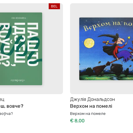
BEL
ец
Джулія Дональдсон
еш, вовче?
Верхом на помелі
 воўча?
Верхом на помеле
€ 8,00