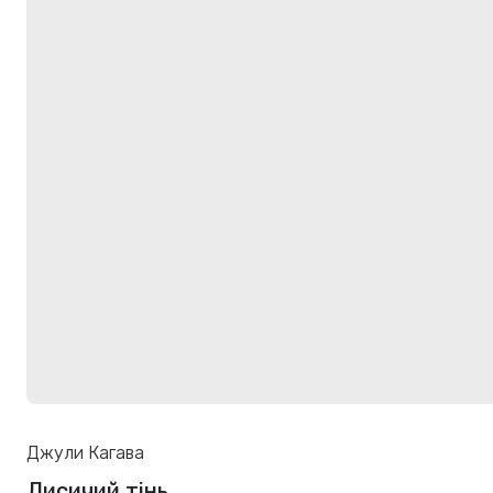
Джули Кагава
Лисичий тінь