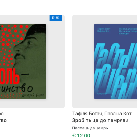
RUS
ро
Тафіля Богач, Павліна Кот
тво
Зробіть це до темряви.
Паспець да цемры
€ 12,00