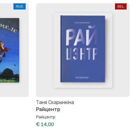
RUS
BEL
Таня Скарынкіна
Райцентр
Райцэнтр
€ 14,00