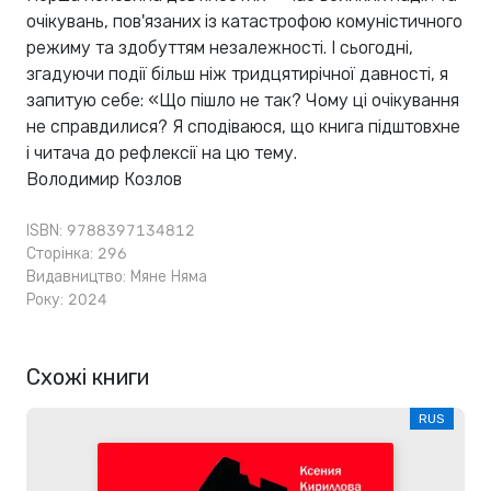
очікувань, пов'язаних із катастрофою комуністичного
режиму та здобуттям незалежності. І сьогодні,
згадуючи події більш ніж тридцятирічної давності, я
запитую себе: «Що пішло не так? Чому ці очікування
не справдилися? Я сподіваюся, що книга підштовхне
і читача до рефлексії на цю тему.
Володимир Козлов
ISBN: 9788397134812
Сторінка: 296
Видавництво:
Мяне Няма
Року: 2024
Схожі книги
RUS