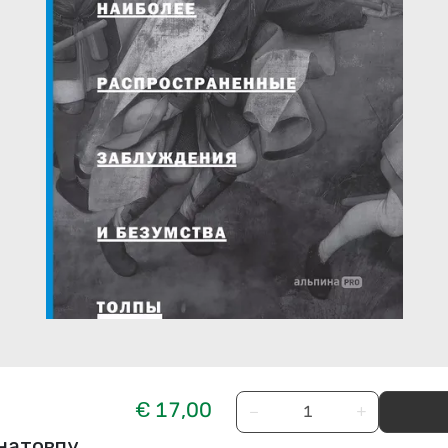
€ 17,00
−
+
 натовпу