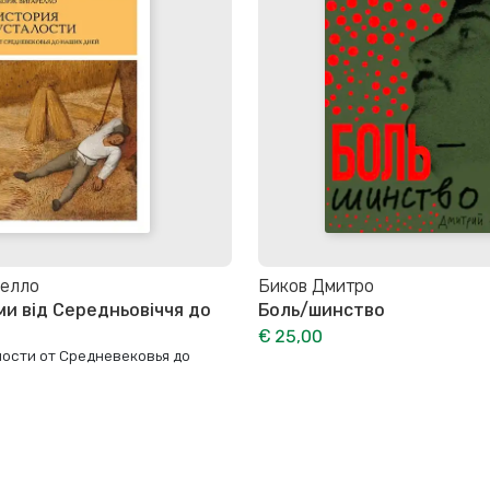
елло
Биков Дмитро
ми від Середньовіччя до
Боль/шинство
€ 25,00
лости от Средневековья до