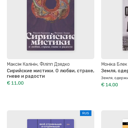
Максім Калінін, Філіпп Дзядко
Моніка Блек
Сирийские мистики. О любви, страхе,
Земля, од
гневе и радости
Земля, одерж
€ 11,00
€ 14,00
RUS