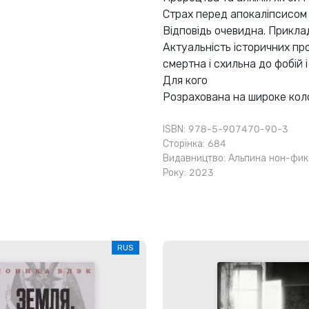
Страх перед апокаліпсисом 
Відповідь очевидна. Прикла
Актуальність історичних пр
смертна і схильна до фобій і
Для кого
Розрахована на широке коло
ISBN: 978-5-907470-90-3
Сторінка: 684
Видавництво:
Альпина нон-фи
Року: 2023
RUS