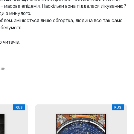
– масова епідемія. Наскільки вона піддалася лікуванню?
ди з минулого.
облем: змінюється лише обгортка, людина все так само
 безумств.
 читачів.
кшн
RUS
RUS