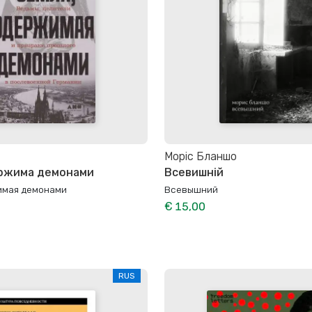
Моріс Бланшо
ержима демонами
Всевишній
имая демонами
Всевышний
€ 15,00
RUS