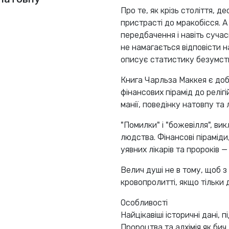
Про те, як крізь століття, д
пристрасті до мракобісся. А
передбачення і навіть сучас
не намагається відповісти н
описує статистику безумст
Книга Чарльза Маккея є доб
фінансових пірамід до реліг
манії, поведінку натовпу та
"Помилки" і "божевілля", вик
людства. Фінансові піраміди
уявних лікарів та пророків — 
Велич душі не в тому, щоб з
кровопролитті, якщо тільки 
Особливості
Найцікавіші історичні дані, 
Пророцтва та алхімія як бич