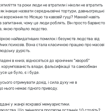
есятиліття та роки люди не втратили і ніколи не втратить
 як інакше назвати середньовічні тортури, давньогрецькі
ні ворожіння по Місяцю та кавовій гущі? Маккей навіть
а запитання, чому це люди роблять. Він просто барвисто
в, якою пройшло людство.
іркою найвидатніших помилок і безумств людства: від
ійних психозів. Вона стала класичною працею про масові
 людську дурість.
ладені в книзі, відносяться до хронічних "хвороб"
, корумпованість влади, фальсифікації та самообман
усе це було, є і буде.
 усього отримувати дохід, і сила духу не в
до нього немає гідного приводу.
піддані у жанрі яскравої мемуаристики.
 людства. Що змінилося протягом останніх 10 століть?