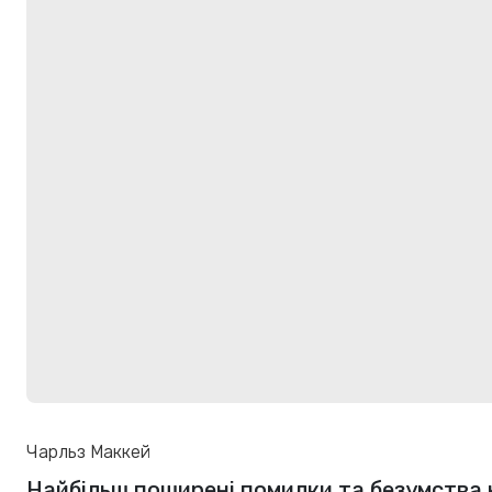
Чарльз Маккей
Найбільш поширені помилки та безумства