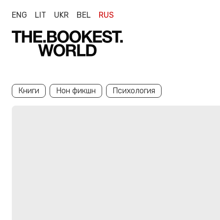
ENG
LIT
UKR
BEL
RUS
Книги
Нон фикшн
Психология