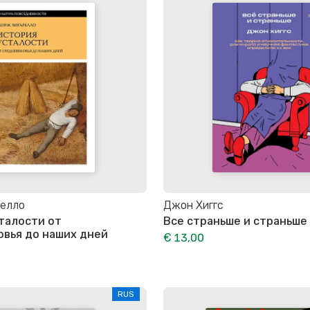
елло
Джон Хиггс
талости от
Все страньше и страньше
вья до наших дней
€ 13,00
RUS