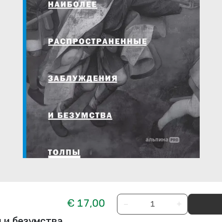
€ 17,00
−
+
 и безумства