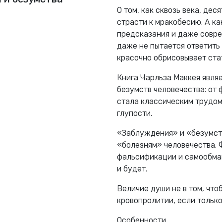
О том, как сквозь века, дес
страсти к мракобесию. А ка
предсказания и даже совре
даже не пытается ответить 
красочно обрисовывает ста
Книга Чарльза Маккея явл
безумств человечества: от 
стала классическим трудом
глупости.
«Заблуждения» и «безумств
«болезням» человечества. 
фальсификации и самообман
и будет.
Величие души не в том, чтоб
кровопролитии, если только
Особенности