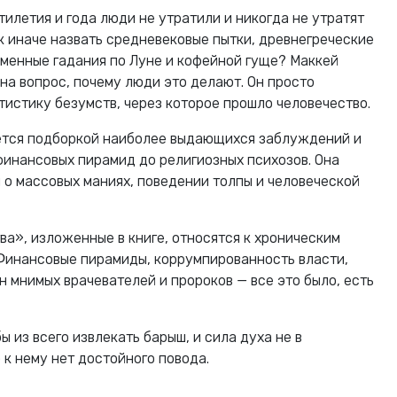
ятилетия и года люди не утратили и никогда не утратят
к иначе назвать средневековые пытки, древнегреческие
менные гадания по Луне и кофейной гуще? Маккей
на вопрос, почему люди это делают. Он просто
тистику безумств, через которое прошло человечество.
яется подборкой наиболее выдающихся заблуждений и
финансовых пирамид до религиозных психозов. Она
 о массовых маниях, поведении толпы и человеческой
а», изложенные в книге, относятся к хроническим
Финансовые пирамиды, коррумпированность власти,
 мнимых врачевателей и пророков — все это было, есть
ы из всего извлекать барыш, и сила духа не в
 к нему нет достойного повода.