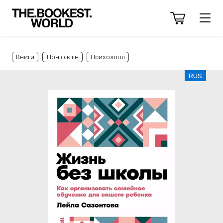
Книги
Нон фікшн
Психологія
RUS