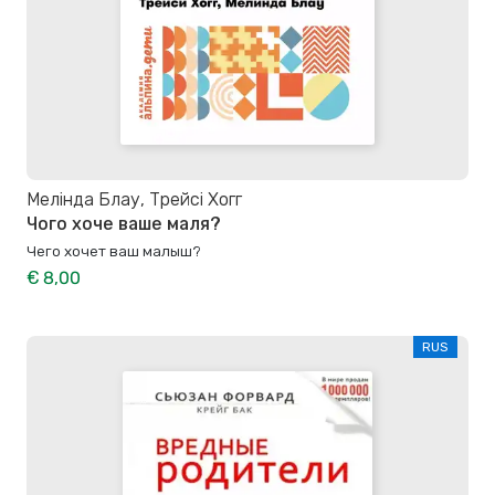
Мелінда Блау, Трейсі Хогг
Чого хоче ваше маля?
Чего хочет ваш малыш?
€ 8,00
RUS