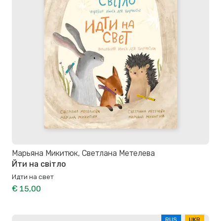
Марьяна Микитюк, Светлана Метелева
Йти на свiтло
Идти на свет
€ 15,00
RUS
UKR