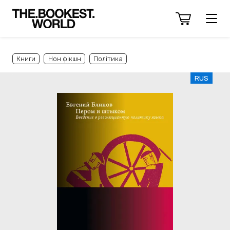
Книги
Нон фікшн
Політика
RUS