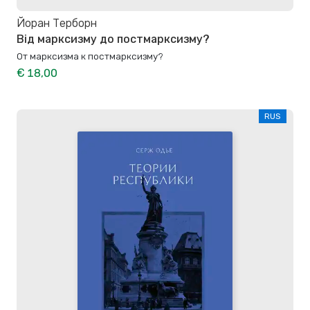
Йоран Терборн
Від марксизму до постмарксизму?
От марксизма к постмарксизму?
€ 18,00
RUS