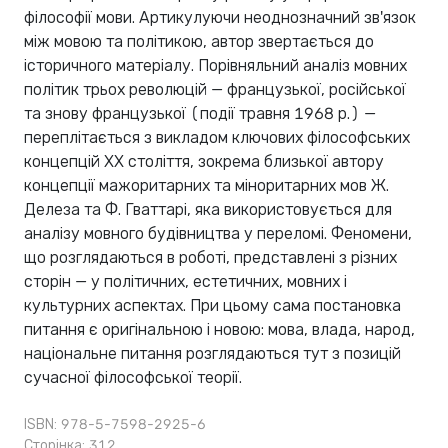
філософії мови. Артикулуючи неоднозначний зв'язок
між мовою та політикою, автор звертається до
історичного матеріалу. Порівняльний аналіз мовних
політик трьох революцій — французької, російської
та знову французької (події травня 1968 р.) —
переплітається з викладом ключових філософських
концепцій XX століття, зокрема близької автору
концепції мажоритарних та міноритарних мов Ж.
Делеза та Ф. Гваттарі, яка використовується для
аналізу мовного будівництва у переломі. Феномени,
що розглядаються в роботі, представлені з різних
сторін — у політичних, естетичних, мовних і
культурних аспектах. При цьому сама постановка
питання є оригінальною і новою: мова, влада, народ,
національне питання розглядаються тут з позицій
сучасної філософської теорії.
ISBN: 978-5-7598-2925-6
Сторінка: 312