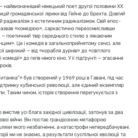
— найвизначніший німецький поет другої половини XX
цій громадянської лірики від Гейне до Брехта. Довгий
й радикалізм з естетичним радикалізмом. Свій епос-
азвав «комедією», саркастично переосмисливши
 — поетичний твір середнього стилю з лякаючим
нцем». Це і комедія в загальноприйнятому сенсі, але
ії широкий — від «корабля дурнів» до «світлого
омедії» до гегів німого кіно. У її підґрунті — згасання
років.
итаніка”» був створений у 1969 році в Гавані, під час
дтримку кубинської революції, але єдиний екземпляр
и. Таким чином, історія створення перегукується з
містив усі блага західної цивілізації, затонув за два
ової війни. Він постає грандіозною метафорою
шляхи якого незбагненні, а катастрофи непередбачувані.
орії ми не знаємо, а результати суспільної еволюції та