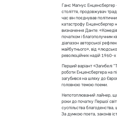
Ганс Магнус Енценсбергер 
століття, продовжувач тради
час він поєднував політични
катастрофу Енценсбергер н
визначення Данте: «Комедія
початком і благополучним кі
діапазон авторської рефлекс
майбутнього», від «людської к
революційних надій 1960-х 
Перший варіант «Загибелі “Т
роботи Енценсбергера на пі
загубився на шляху до Європ
головною темою поеми.
Непотоплюваний лайнер, що в
роки до початку Першої світ
суспільства благоденства, 
За думкою поета, законів іст