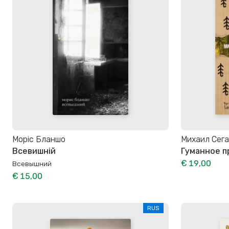
Моріс Бланшо
Михаил Сег
Всевишній
Гуманное 
€ 19,00
Всевышний
€ 15,00
RUS