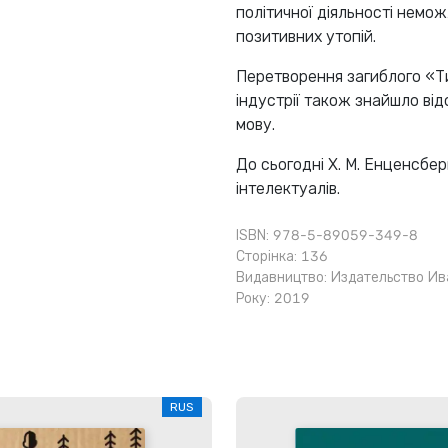
політичної діяльності немож
позитивних утопій.
Перетворення загиблого «Ти
індустрії також знайшло ві
мову.
До сьогодні Х. М. Енценсбе
інтелектуалів.
ISBN: 978-5-89059-349-8
Сторінка: 136
Видавництво:
Издательство Ив
Року: 2019
RUS