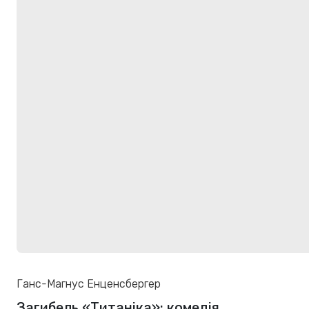
Ганс-Магнус Енценсбергер
Загибель «Титаніка»: комедія