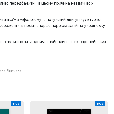
ливо передбачити, і в цьому причина невдачі всіх
таніка» в міфологему, в потужний двигун культурної
дображення в поемі, вперше перекладеній на українську
ргер залишається одним з найвпливовіших європейських
ана Лимбаха
RUS
RUS