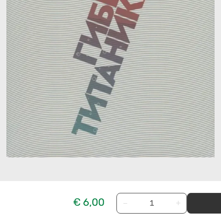
€ 6,00
−
+