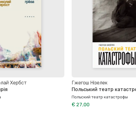
олай Хербст
Гжегош Нізелек
рія
Польський театр катаст
а
Польский театр катастрофы
€ 27,00