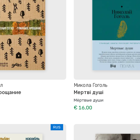
ал
Микола Гоголь
прощание
Мертві душі
Мёртвые души
€ 16,00
RUS