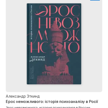
Александр Эткинд
Ерос неможливого: історія психоаналізу в Росії
Эрос невозможного: история психоанализа в России