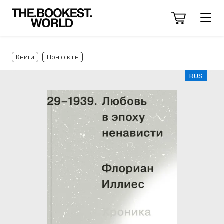
Книги
Нон фікшн
RUS