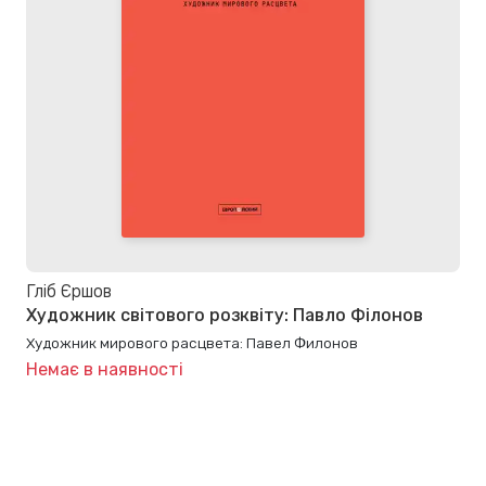
Гліб Єршов
Художник світового розквіту: Павло Філонов
Художник мирового расцвета: Павел Филонов
Немає в наявності