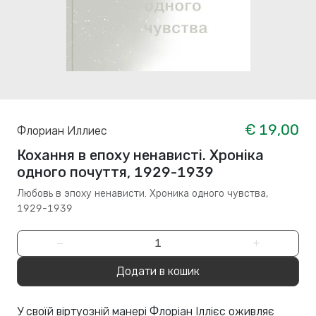
€ 19,00
Флориан Иллиес
Кохання в епоху ненависті. Хроніка
одного почуття, 1929-1939
Любовь в эпоху ненависти. Хроника одного чувства,
1929-1939
−
+
Додати в кошик
У своїй віртуозній манері Флоріан Іллієс оживляє