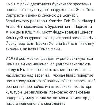
1930-ті роки, десятиліття бурхливого зростання
політичної та культурної напруженості. Жан-Поль
Сартр їсть чізкейк із Сімоною де Бовуар у
берлінському ресторані Kranzler-Eck. Генрі Міллер і
Анаїс Нін переживають бурхливі ночі в Парижі та
«Тихі дні в Кліші». Ф. Скотт Фіцджеральд і Ернест
Хемінгуей занурюються в пристрасні романи в Нью-
Йорку. Бертольт Брехт і Хелена Вайгель тікають у
вигнання, як Катя і Томас Манн.
У 1933 році «золоті двадцяті» різко закінчуються.
Саме в цей час націонал-соціалісти захоплюють
владу в Німеччині, спалюють книги і починається
насильство над євреями. Флоріан Іллієс повертає
нас в епоху виняткової політичної катастрофи, щоб
розповісти про найвеличніших закоханих в історії
культури. Це хвилююча і прекрасно спланована
подорож у минуле, яка читається як коментар до
нашого невпевненого сьогодення.