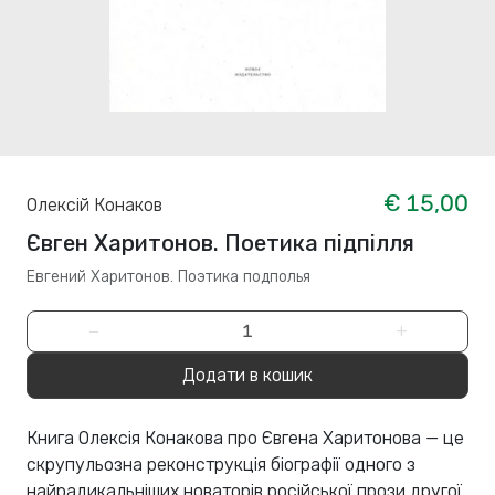
€ 15,00
Олексій Конаков
Євген Харитонов. Поетика підпілля
Евгений Харитонов. Поэтика подполья
−
+
Додати в кошик
Книга Олексія Конакова про Євгена Харитонова — це
скрупульозна реконструкція біографії одного з
найрадикальніших новаторів російської прози другої