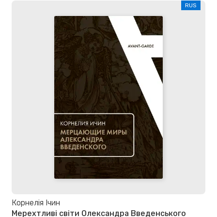
RUS
Корнелія Ічин
Мерехтливі світи Олександра Введенського