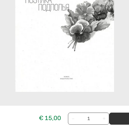
€ 15,00
−
+