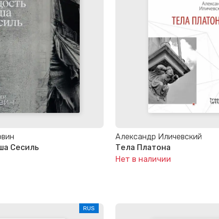
рвин
Александр Иличевский
ша Сесиль
Тела Платона
Нет в наличии
RUS