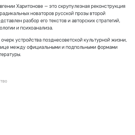
Евгении Харитонове — это скрупулезная реконструкция
 радикальных новаторов русской прозы второй
едставлен разбор его текстов и авторских стратегий,
ологии и психоанализа.
т очерк устройства позднесоветской культурной жизни,
нице между официальными и подпольными формами
тературы.
ство