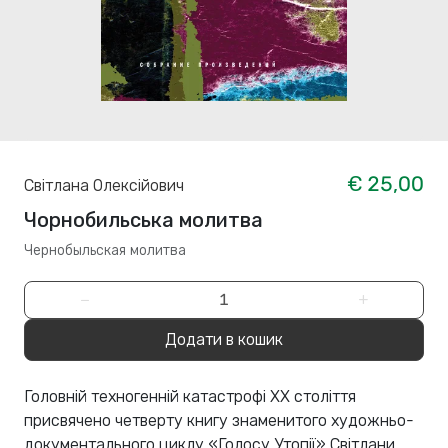
€ 25,00
Світлана Олексійович
Чорнобильська молитва
Чернобыльская молитва
−
+
Додати в кошик
Головній техногенній катастрофі XX століття
присвячено четверту книгу знаменитого художньо-
документального циклу «Голосу Утопії» Світлани