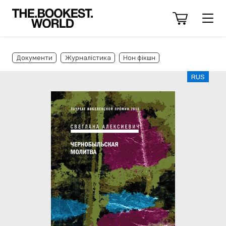
Документи
Журналістика
Нон фікшн
RUS