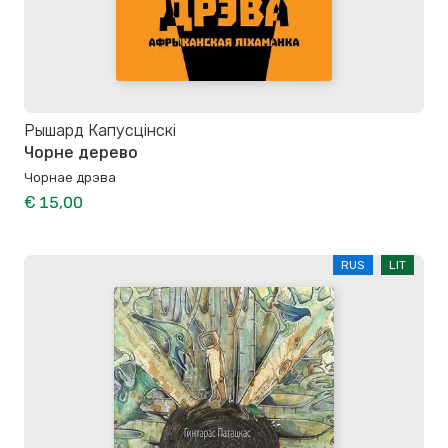
Рышард Капусцінскі
Чорне дерево
Чорнае дрэва
€ 15,00
RUS
LIT