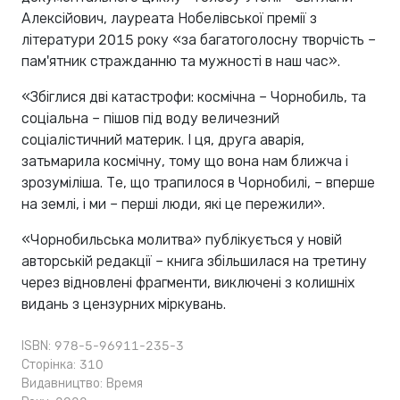
Алексійович, лауреата Нобелівської премії з
літератури 2015 року «за багатоголосну творчість –
пам'ятник стражданню та мужності в наш час».
«Збіглися дві катастрофи: космічна – Чорнобиль, та
соціальна – пішов під воду величезний
соціалістичний материк. І ця, друга аварія,
затьмарила космічну, тому що вона нам ближча і
зрозуміліша. Те, що трапилося в Чорнобилі, – вперше
на землі, і ми – перші люди, які це пережили».
«Чорнобильська молитва» публікується у новій
авторській редакції – книга збільшилася на третину
через відновлені фрагменти, виключені з колишніх
видань з цензурних міркувань.
ISBN: 978-5-96911-235-3
Сторінка: 310
Видавництво:
Время