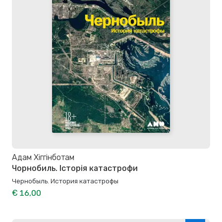
Адам Хіггінботам
Чорнобиль. Історія катастрофи
Чернобыль. История катастрофы
€ 16,00