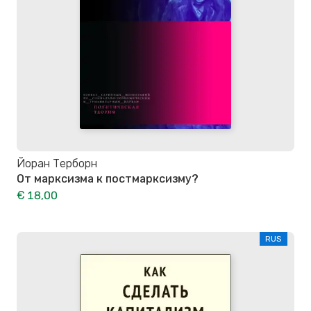
Йоран Терборн
От марксизма к постмарксизму?
€ 18,00
RUS