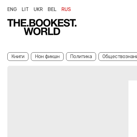
ENG
LIT
UKR
BEL
RUS
Книги
Нон фикшн
Политика
Обществознан