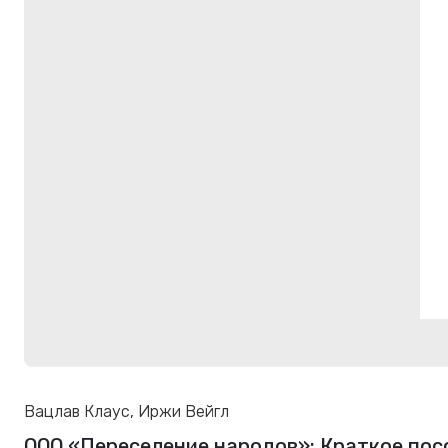
Вацлав Клаус
,
Иржи Вейгл
ООО «Переселение народов»: Краткое пос