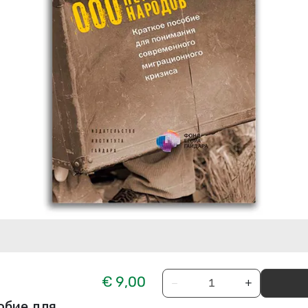
€ 9,00
−
+
обие для