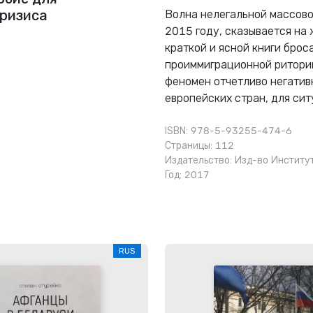
кризиса
Волна нелегальной массово
2015 году, сказывается на
краткой и ясной книги бро
проиммиграционной риторик
феномен отчетливо негатив
европейских стран, для сит
ISBN: 978-5-93255-474-6
Страницы: 112
Издательство:
Изд-во Институ
Год: 2017
RUS