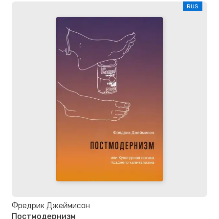
RUS
Фредрик Джеймисон
Постмодернизм