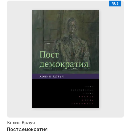
RUS
Колин Крауч
Постдемократия