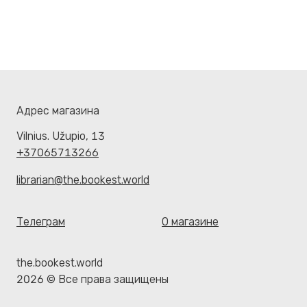
Адрес магазина
Vilnius. Užupio, 13
+37065713266
librarian@the.bookest.world
Телеграм
О магазине
the.bookest.world
2026 © Все права защищены