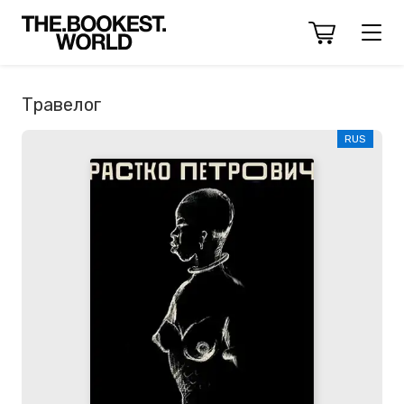
Травелог
RUS