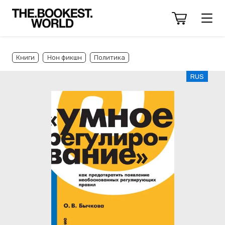
Книги
Нон фикшн
Политика
RUS