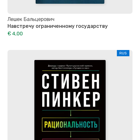
Лешек Бальцерович
Навстречу ограниченному государству
€ 4,00
RUS