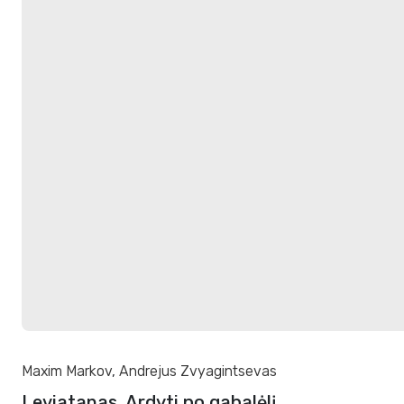
Maxim Markov
,
Andrejus Zvyagintsevas
Leviatanas. Ardyti po gabalėlį