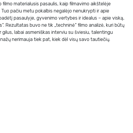
 filmo materialusis pasaulis, kaip filmavimo aikštelėje
.. Tuo pačiu metu pokalbis negalėjo nenukrypti ir apie
dėtį pasaulyje, gyvenimo vertybes ir idealus – apie viską,
“. Rezultatas buvo ne tik „techninė“ filmo analizė, kuri būtų
r gilus, labai asmeniškas interviu su šviesiu, talentingu
ažų nerimauja tiek pat, kiek dėl visų savo tautiečių.