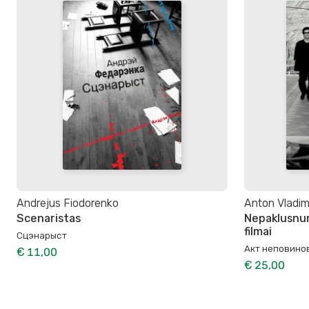
Andrejus Fiodorenko
Anton Vladim
Scenaristas
Nepaklusnum
filmai
Сцэнарыст
Акт неповино
€ 11,00
€ 25,00