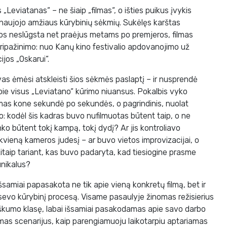
„Leviatanas“ – ne šiaip „filmas“, o išties puikus įvykis
ų naujojo amžiaus kūrybinių sėkmių. Sukėlęs karštas
ios neslūgsta net praėjus metams po premjeros, filmas
pripažinimo: nuo Kanų kino festivalio apdovanojimo už
ijos „Oskarui“.
as ėmėsi atskleisti šios sėkmės paslaptį – ir nusprendė
apie visus „Leviatano“ kūrimo niuansus. Pokalbis vyko
jamas kone sekundė po sekundės, o pagrindinis, nuolat
o: kodėl šis kadras buvo nufilmuotas būtent taip, o ne
inko būtent tokį kampą, tokį dydį? Ar jis kontroliavo
kvieną kameros judesį – ar buvo vietos improvizacijai, o
 Kitaip tariant, kas buvo padaryta, kad tiesiogine prasme
unikalus?
samiai papasakota ne tik apie vieną konkretų filmą, bet ir
evo kūrybinį procesą. Visame pasaulyje žinomas režisierius
riškumo klasę, labai išsamiai pasakodamas apie savo darbo
amas scenarijus, kaip parengiamuoju laikotarpiu aptariamas