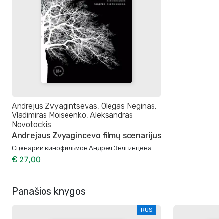
Andrejus Zvyagintsevas, Olegas Neginas,
Vladimiras Moiseenko, Aleksandras
Novotockis
Andrejaus Zvyagincevo filmų scenarijus
Сценарии кинофильмов Андрея Звягинцева
€ 27,00
Panašios knygos
RUS