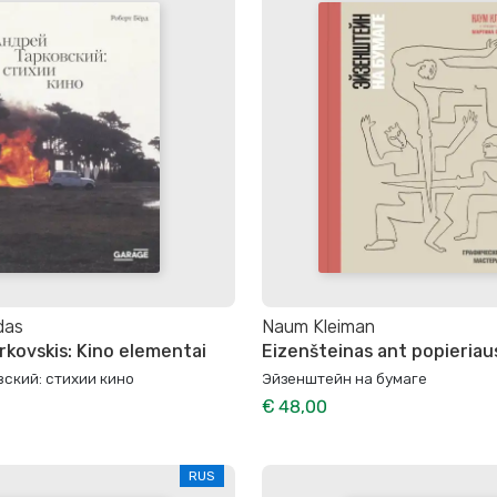
das
Naum Kleiman
rkovskis: Kino elementai
Eizenšteinas ant popieriau
ский: стихии кино
Эйзенштейн на бумаге
€ 48,00
RUS