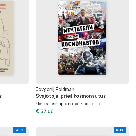
Jevgenij Feldman
s
Svajotojai prieš kosmonautus
Мечтатели против космонавтов
€ 37,00
RUS
RUS