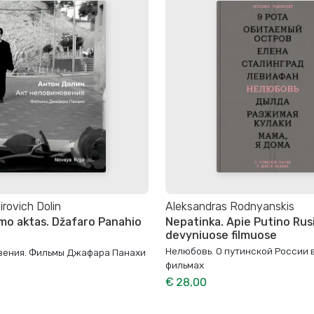
irovich Dolin
Aleksandras Rodnyanskis
o aktas. Džafaro Panahio
Nepatinka. Apie Putino Rusi
devyniuose filmuose
Нелюбовь. О путинской России 
вения. Фильмы Джафара Панахи
фильмах
€ 28,00