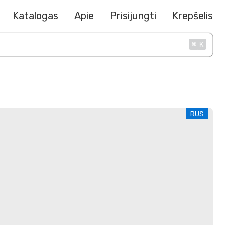
Katalogas
Apie
Prisijungti
Krepšelis
⌘
K
RUS