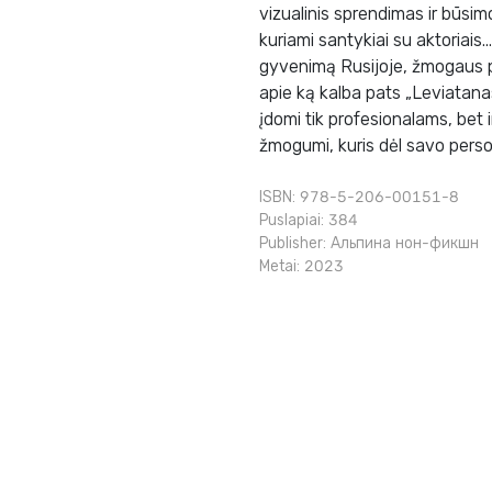
vizualinis sprendimas ir būsimo
kuriami santykiai su aktoriais.
gyvenimą Rusijoje, žmogaus pa
apie ką kalba pats „Leviatanas
įdomi tik profesionalams, bet i
žmogumi, kuris dėl savo person
ISBN: 978-5-206-00151-8
Puslapiai: 384
Publisher:
Альпина нон-фикшн
Metai: 2023