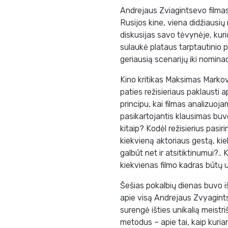
Andrejaus Zviagintsevo filmas 
Rusijos kine, viena didžiausi
diskusijas savo tėvynėje, kur
sulaukė plataus tarptautinio 
geriausią scenarijų iki nominac
Kino kritikas Maksimas Markov
paties režisieriaus paklausti 
principu, kai filmas analizuo
pasikartojantis klausimas buv
kitaip? Kodėl režisierius pasir
kiekvieną aktoriaus gestą, kie
galbūt net ir atsitiktinumui?..
kiekvienas filmo kadras būtų 
Šešias pokalbių dienas buvo iš
apie visą Andrejaus Zvyagints
surengė išties unikalią meist
metodus – apie tai, kaip kuri