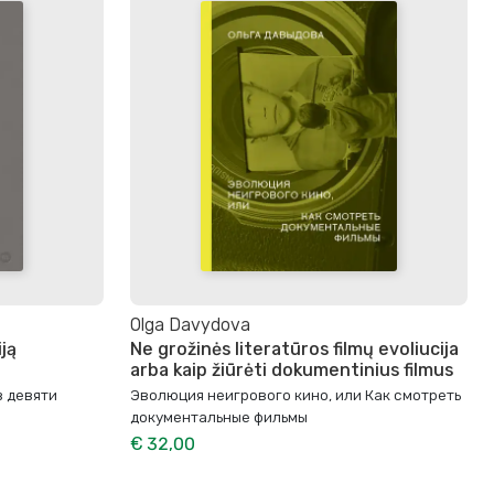
Olga Davydova
ją
Ne grožinės literatūros filmų evoliucija
arba kaip žiūrėti dokumentinius filmus
в девяти
Эволюция неигрового кино, или Как смотреть
документальные фильмы
€ 32,00