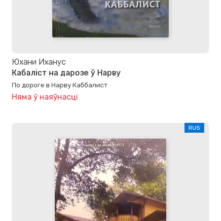
Юхани Иханус
Кабаліст на дарозе ў Нарву
По дороге в Нарву Каббалист
Няма ў наяўнасці
RUS