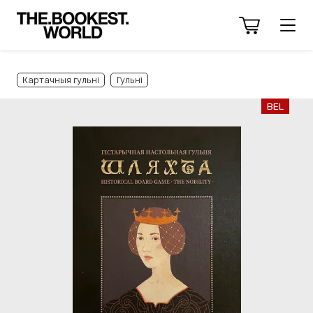
Картачныя гульні
Гульнi
BEL