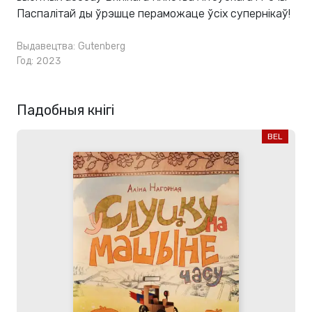
Паспалітай ды ўрэшце пераможаце ўсіх супернікаў!
Выдавецтва:
Gutenberg
Год: 2023
Падобныя кнігі
BEL