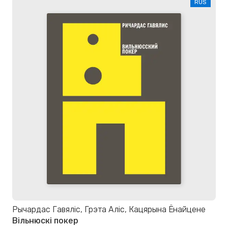
RUS
Рычардас Гавяліс, Грэта Аліс, Кацярына Ёнайцене
Вільнюскі покер