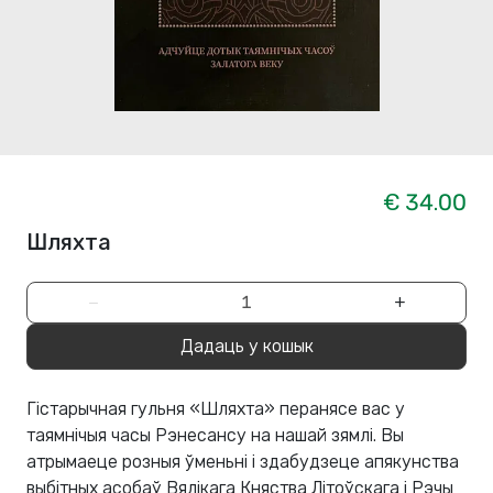
€ 34.00
Шляхта
−
+
Дадаць у кошык
Гістарычная гульня «Шляхта» перанясе вас у
таямнічыя часы Рэнесансу на нашай зямлі. Вы
атрымаеце розныя ўменьні і здабудзеце апякунства
выбітных асобаў Вялікага Княства Літоўскага і Рэчы