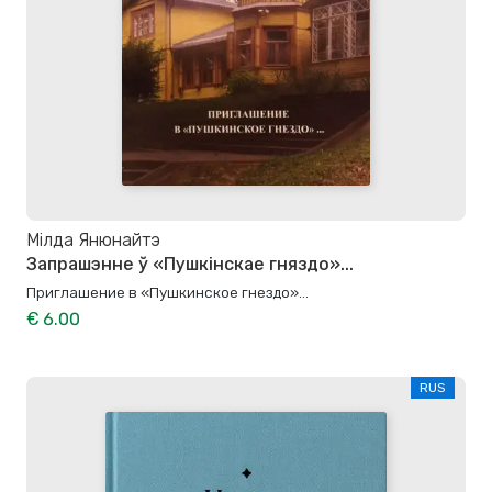
Мілда Янюнайтэ
Запрашэнне ў «Пушкінскае гняздо»...
Приглашение в «Пушкинское гнездо»...
€ 6.00
RUS