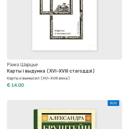
Ражэ Шарцье
Карты і выдумка (XVI–XVIII стагоддзі)
Карты и вымысел (XVI–XVIII века)
€ 14.00
RUS