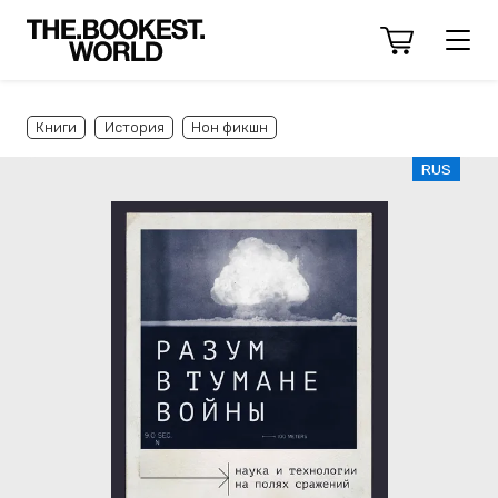
Книги
История
Нон фикшн
RUS