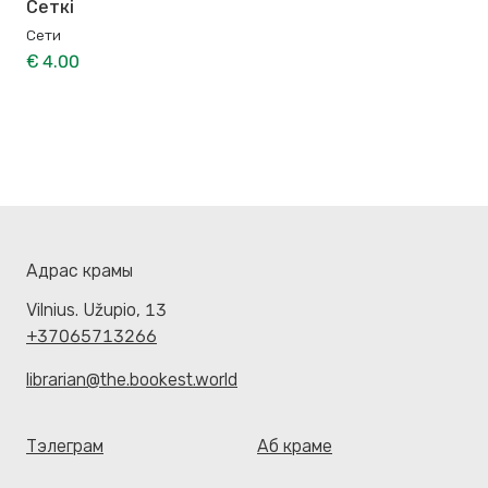
Сеткі
Сети
€ 4.00
Адрас крамы
Vilnius. Užupio, 13
+37065713266
librarian@the.bookest.world
Тэлеграм
Аб краме