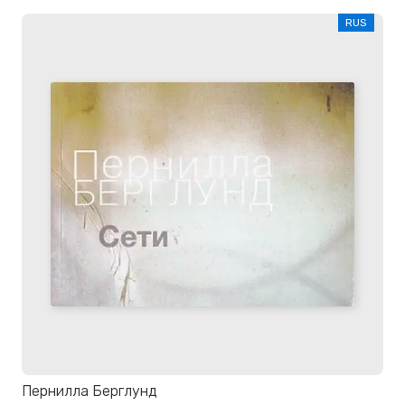
RUS
Пернилла Берглунд