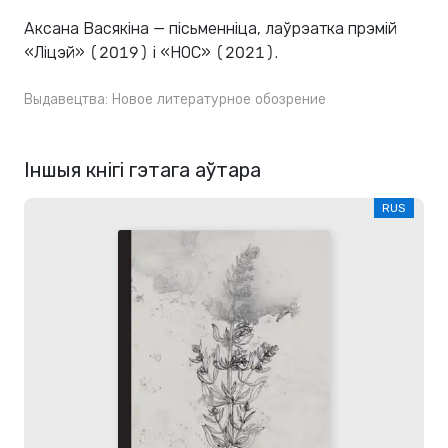
Аксана Васякіна — пісьменніца, лаўрэатка прэмій
«Ліцэй» (2019) і «НОС» (2021).
Выдавецтва:
Новое литературное обозрение
Іншыя кнігі гэтага аўтара
RUS