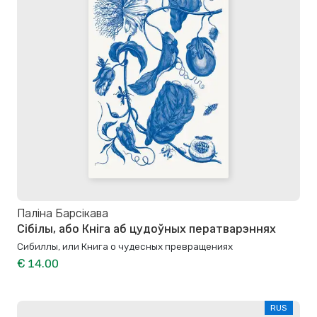
Паліна Барсікава
Сібілы, або Кніга аб цудоўных ператварэннях
Сибиллы, или Книга о чудесных превращениях
€ 14.00
RUS