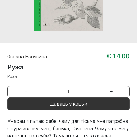
€ 14.00
Оксана Васякина
Ружа
Роза
−
+
Дадаць у кошык
«Часам я пытаю сябе, чаму для пісьма мне патрэбна
фігура звонку: маці, бацька, Святлана. Чаму я не магу
напісаць пра сябе? Таму што я — гэта аснова