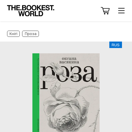
Кнігі
Проза
RUS