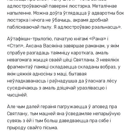
адлюстроўваючай паверхні люстэрка. Металічнае
напыленне. Можна доўга ўглядацца ў адваротны бок
люстэрка і нічога не ўбачыць, акрамя дробнай
пабліскваючай пылу. Я адлюстроўваю рэальнасць».
Аўтафікшн-трылогію, пачатую кнігамі «Рана» і
«Стэп», Аксана Васякіна завяршае раманам, у якім
спрабуе разгадаць таямніцу кароткага, амаль
невагомага жыцця сваёй цёці Святланы. З невялікіх
фрагментаў памяці складаецца складаны вобраз, у
якім цяжкія адносіны з маці, бытавая
неўладкаванасць і раўнадушша да ўласнага лёсу
суседнічаюць з амаль дзіцячай уразлівасцю і
чысцінёй.
Але чым далей гераіня пагружаецца ў аповед пра
Святлану, тым мацней яна ўсведамляе непарыўную
сувязь з ёй і тым больш даведваецца пра сябе і
прыроду свайго пісьма.