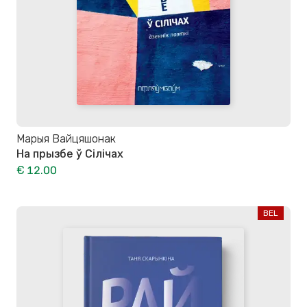
Марыя Вайцяшонак
На прызбе ў Сілічах
€ 12.00
BEL