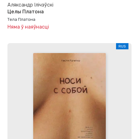
Аляксандр Ілічэўскі
Целы Платона
Тела Платона
Няма ў наяўнасці
RUS