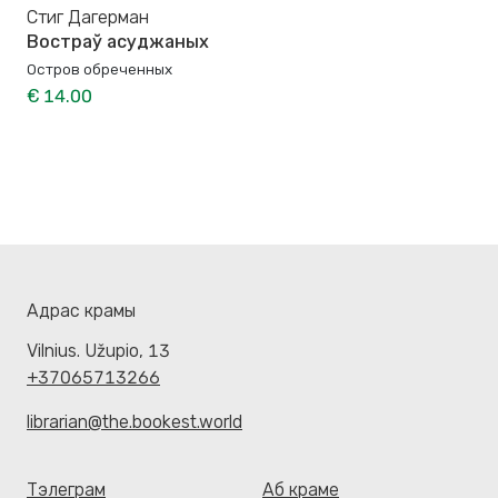
Стиг Дагерман
Востраў асуджаных
Остров обреченных
€ 14.00
Адрас крамы
Vilnius. Užupio, 13
+37065713266
librarian@the.bookest.world
Тэлеграм
Аб краме