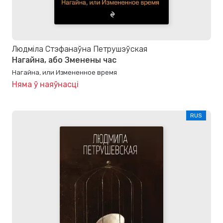
Людміла Стэфанаўна Петрушэўская
Нагайна, або Зменены час
Нагайна, или Измененное время
Няма ў наяўнасці
RUS