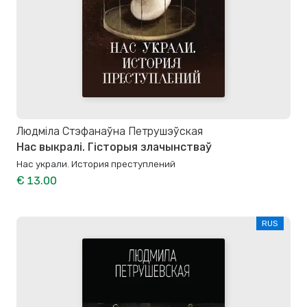
Людміла Стэфанаўна Петрушэўская
Нас выкралі. Гісторыя злачынстваў
Нас украли. История преступлений
€ 13.00
RUS