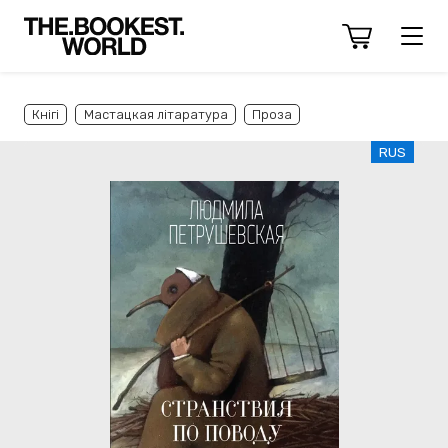
Кнігі
Мастацкая літаратура
Проза
RUS