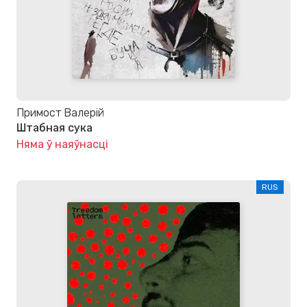
Примост Валерій
Штабная сука
Няма ў наяўнасці
RUS