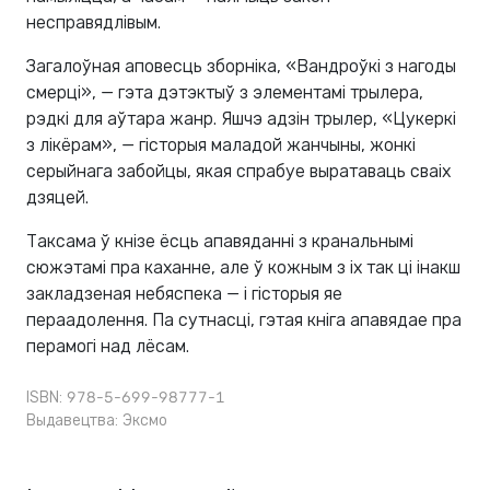
несправядлівым.
Загалоўная аповесць зборніка, «Вандроўкі з нагоды
смерці», — гэта дэтэктыў з элементамі трылера,
рэдкі для аўтара жанр. Яшчэ адзін трылер, «Цукеркі
з лікёрам», — гісторыя маладой жанчыны, жонкі
серыйнага забойцы, якая спрабуе выратаваць сваіх
дзяцей.
Таксама ў кнізе ёсць апавяданні з кранальнымі
сюжэтамі пра каханне, але ў кожным з іх так ці інакш
закладзеная небяспека — і гісторыя яе
пераадолення. Па сутнасці, гэтая кніга апавядае пра
перамогі над лёсам.
ISBN: 978-5-699-98777-1
Выдавецтва:
Эксмо