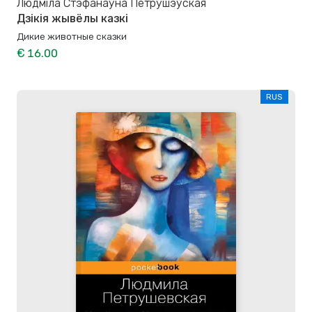
Людміла Стэфанаўна Петрушэўская
Дзікія жывёлы казкі
Дикие животные сказки
€ 16.00
RUS