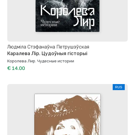
Людміла Стэфанаўна Петрушэўская
Каралева Лір. Цудоўныя гісторыі
Королева Лир. Чудесные истории
€ 14.00
RUS