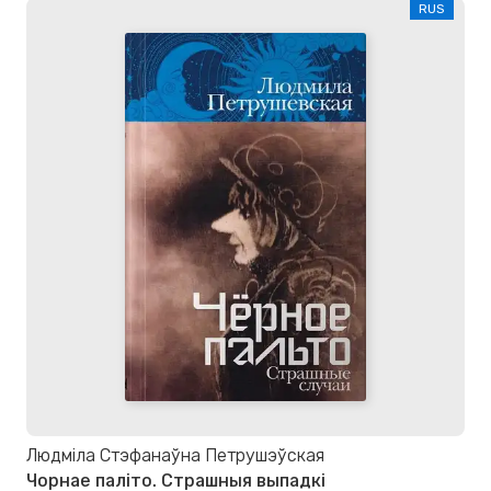
RUS
Людміла Стэфанаўна Петрушэўская
Чорнае паліто. Страшныя выпадкі