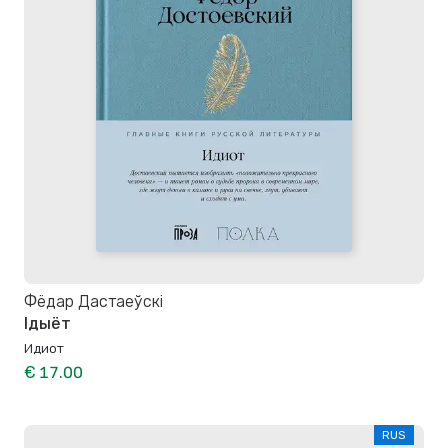
Фёдар Дастаеўскі
Ідыёт
Идиот
€ 17.00
RUS