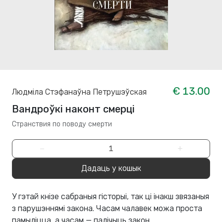
€ 13.00
Людміла Стэфанаўна Петрушэўская
Вандроўкі наконт смерці
Странствия по поводу смерти
−
+
Дадаць у кошык
У гэтай кнізе сабраныя гісторыі, так ці інакш звязаныя
з парушэннямі закона. Часам чалавек можа проста
памыліцца, а часам — палічыць закон