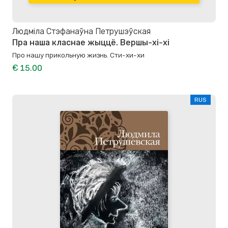
Людміла Стэфанаўна Петрушэўская
Пра наша класнае жыццё. Вершы-хі-хі
Про нашу прикольную жизнь. Сти-хи-хи
€ 15.00
RUS