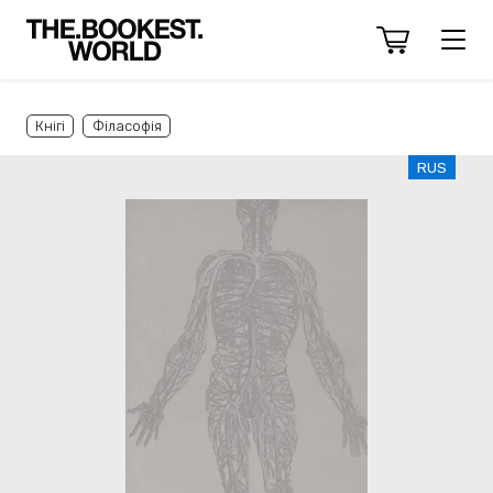
Кнігі
Філасофія
RUS