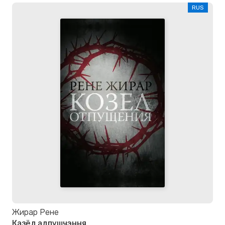
RUS
Жирар Рене
Казёл адпушчэння