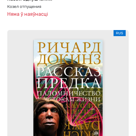
Козел отпущения
Няма ў наяўнасці
RUS