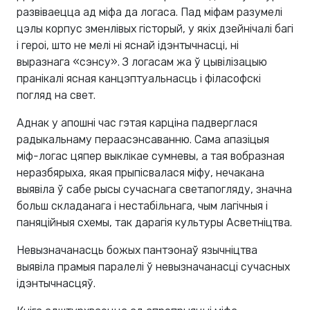
развіваецца ад міфа да логаса. Пад міфам разумелі
цэлы корпус зменлівых гісторый, у якіх дзейнічалі багі
і героі, што не мелі ні яснай ідэнтычнасці, ні
выразнага «сэнсу». З логасам жа ў цывілізацыю
пранікалі ясная канцэптуальнасць і філасофскі
погляд на свет.
Аднак у апошні час гэтая карціна падверглася
радыкальнаму пераасэнсаванню. Сама апазіцыя
міф-логас цяпер выклікае сумневы, а тая вобразная
неразбярыха, якая прыпісвалася міфу, нечакана
выявіла ў сабе рысы сучаснага светапогляду, значна
больш складанага і нестабільнага, чым лагічныя і
паняційныя схемы, так дарагія культуры Асветніцтва.
Невызначанасць божых пантэонаў язычніцтва
выявіла прамыя паралелі ў невызначанасці сучасных
ідэнтычнасцяў.