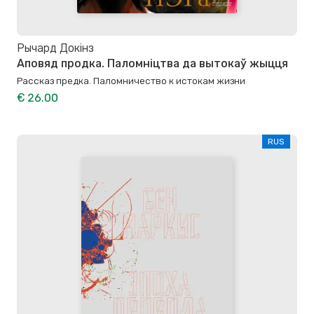
Рычард Докінз
Аповяд продка. Паломнiцтва да вытокаў жыцця
Рассказ предка. Паломничество к истокам жизни
€ 26.00
RUS