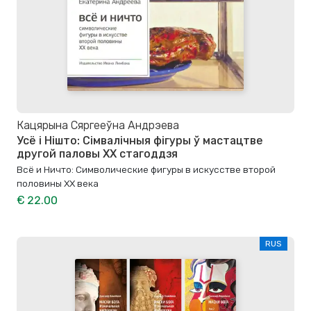
Кацярына Сяргееўна Андрэева
Усё і Нішто: Сімвалічныя фігуры ў мастацтве
другой паловы XX стагоддзя
Всё и Ничто: Символические фигуры в искусстве второй
половины XX века
€ 22.00
RUS