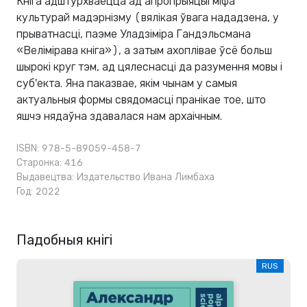
Кніга адштурхваецца ад апропрыяцыі міфа
культурай мадэрнізму (вялікая ўвага нададзена, у
прыватнасці, паэме Уладзіміра Гандэльсмана
«Велімірава кніга»), а затым ахоплівае ўсё больш
шырокі круг тэм, ад цялеснасці да разумення мовы і
суб'екта. Яна паказвае, якім чынам у самыя
актуальныя формы свядомасці пранікае тое, што
яшчэ нядаўна здавалася нам архаічным.
ISBN: 978-5-89059-458-7
Старонка: 416
Выдавецтва:
Издательство Ивана Лимбаха
Год: 2022
Падобныя кнігі
RUS