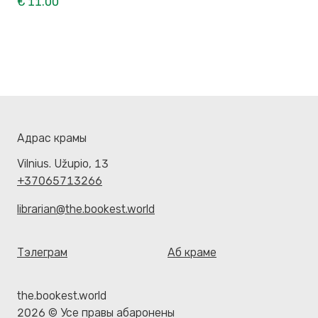
€ 11.00
Адрас крамы
Vilnius. Užupio, 13
+37065713266
librarian@the.bookest.world
Тэлеграм
Аб краме
the.bookest.world
2026 © Усе правы абаронены