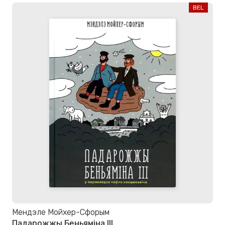
BEL
Мендэле Мойхер-Сфорым
Падарожжы Беньяміна ІІІ