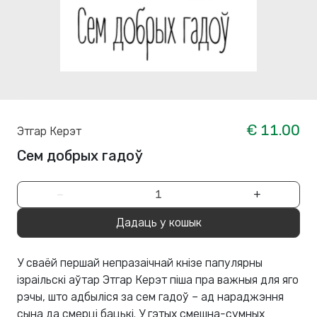
€ 11.00
Этгар Керэт
Сем добрых гадоў
−
+
Дадаць у кошык
У сваёй першай непразаічнай кнізе папулярны
ізраільскі аўтар Этгар Керэт піша пра важныя для яго
рэчы, што адбыліся за сем гадоў – ад нараджэння
сына да смерці бацькі. У гэтых смешна-сумных