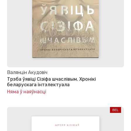
Валянцін Акудовіч
Трэба ўявіці Сізіфа шчаслівым. Хронікі
беларускага інтэлектуала
Няма ў наяўнасці
BEL