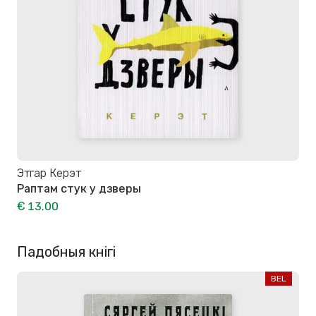
Этгар Керэт
Раптам стук у дзверы
€ 13.00
Падобныя кнігі
BEL