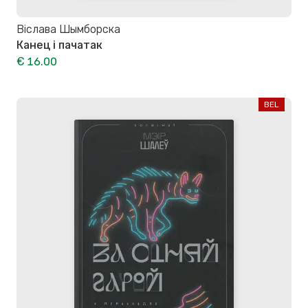
Віслава Шымборска
Канец і пачатак
€ 16.00
BEL