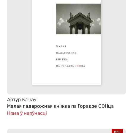
Артур Клінаў
Малая падарожная кніжка па Горадзе СОНца
Няма ў наяўнасці
BEL