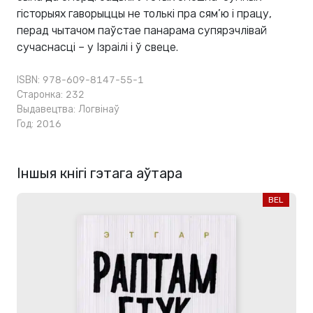
гісторыях гаворыццы не толькі пра сям’ю і працу,
перад чытачом паўстае панарама супярэчлівай
сучаснасці – у Ізраілі і ў свеце.
ISBN: 978-609-8147-55-1
Старонка: 232
Выдавецтва:
Логвінаў
Год: 2016
Іншыя кнігі гэтага аўтара
BEL