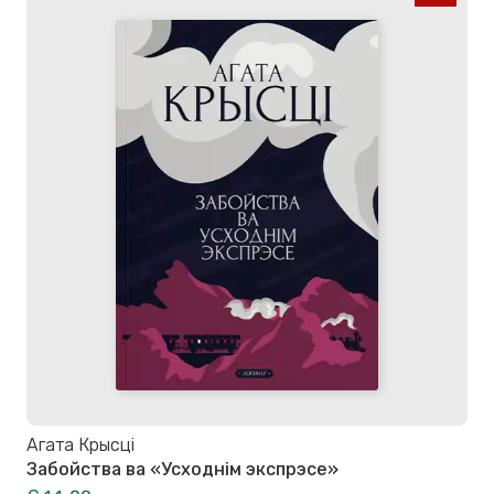
Агата Крысці
Забойства ва «Усходнім экспрэсе»