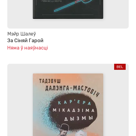
Мэйр Шалеў
За Сіняй Гарой
Няма ў наяўнасці
BEL