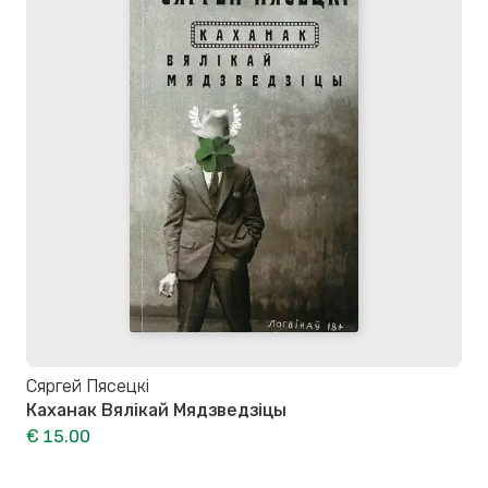
Сяргей Пясецкі
Каханак Вялікай Мядзведзіцы
€ 15.00