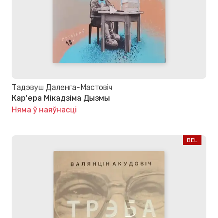
Тадэвуш Даленга-Мастовіч
Кар'ера Мікадзіма Дызмы
Няма ў наяўнасці
BEL