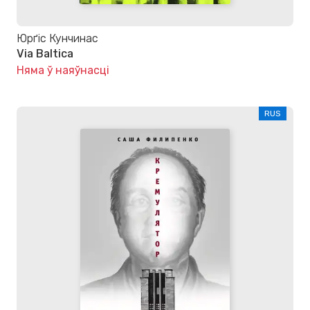
Юрґіс Кунчинас
Via Baltica
Няма ў наяўнасці
RUS