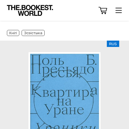
Кнігі
Эсэістыка
RUS