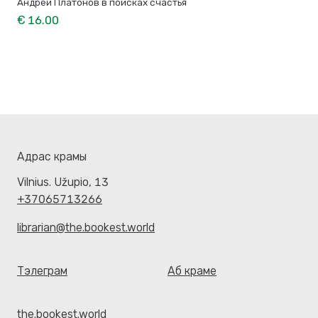
Андрей Платонов в поисках счастья
€ 16.00
Адрас крамы
Vilnius. Užupio, 13
+37065713266
librarian@the.bookest.world
Тэлеграм
Аб краме
the.bookest.world