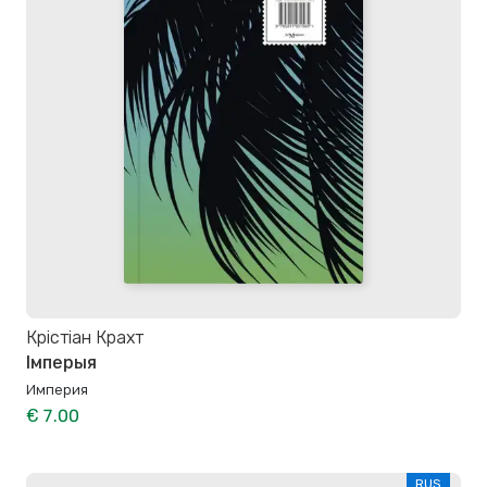
Крістіан Крахт
Імперыя
Империя
€ 7.00
RUS