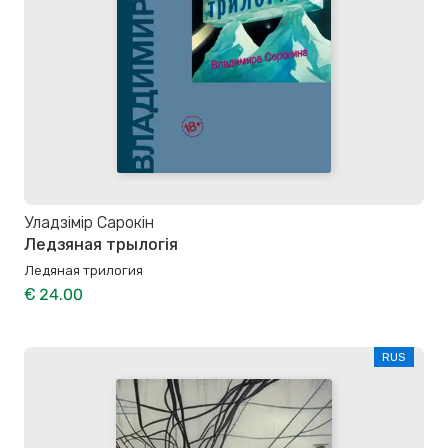
Уладзімір Сарокін
Ледзяная трылогія
Ледяная трилогия
€ 24.00
RUS