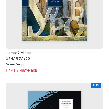
Чэслаў Мілаш
Зямля Ульро
Земля Ульро
Няма ў наяўнасці
RUS