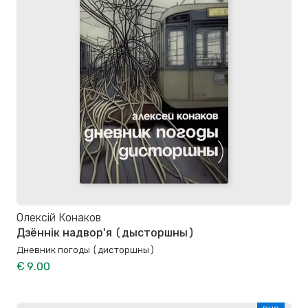
Олексій Конаков
Дзённік надвор'я (дысторшны)
Дневник погоды (дисторшны)
€ 9.00