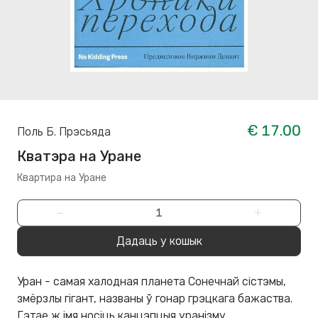
€ 17.00
Поль Б. Прэсьяда
Кватэра на Уране
Квартира на Уране
−
+
Дадаць у кошык
Уран - самая халодная планета Сонечнай сістэмы,
змёрзлы гігант, названы ў гонар грэцкага бажаства.
Гэтае ж імя носіць канцэпцыя уранізму,