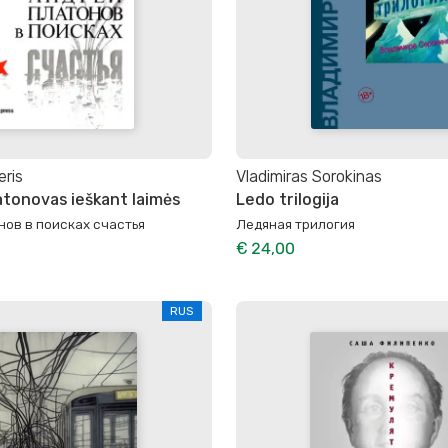
eris
Vladimiras Sorokinas
atonovas ieškant laimės
Ledo trilogija
нов в поисках счастья
Ледяная трилогия
€ 24,00
RUS