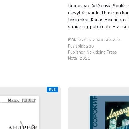
Uranas yra šalčiausia Saulės 
dievybės vardu. Uranizmo konc
teisininkas Karlas Heinrichas 
straipsnių, publikuotų Prancūz
ISBN: 978-5-6044749-6-9
Puslapiai: 288
Publisher:
No kidding Press
Metai: 2021
RUS