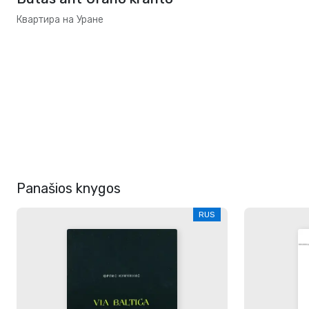
Квартира на Уране
Panašios knygos
RUS