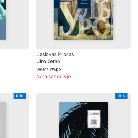
Česlovas Milošas
Ulro žemė
Земля Ульро
Nėra sandėlyje
RUS
RUS