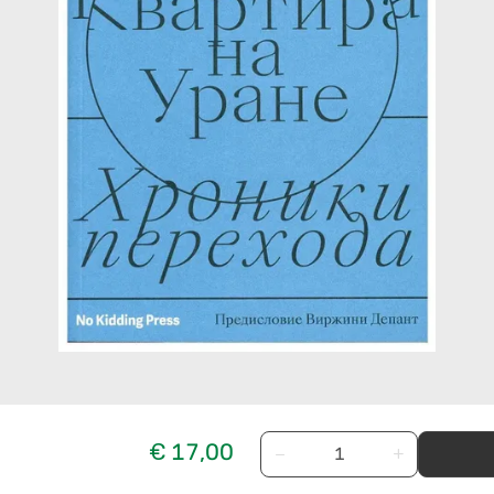
€ 17,00
−
+