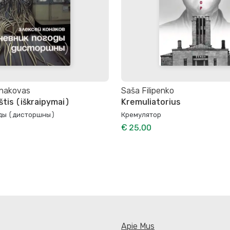
onakovas
Saša Filipenko
štis (iškraipymai)
Kremuliatorius
ды (дисторшны)
Кремулятор
€ 25,00
Apie Mus