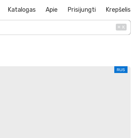
Katalogas
Apie
Prisijungti
Krepšelis
⌘
K
RUS