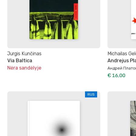
Jurgis Kunčinas
Michailas Gel
Via Baltica
Andrejus Pl
Nėra sandėlyje
Андрей Плато
€ 16,00
RUS