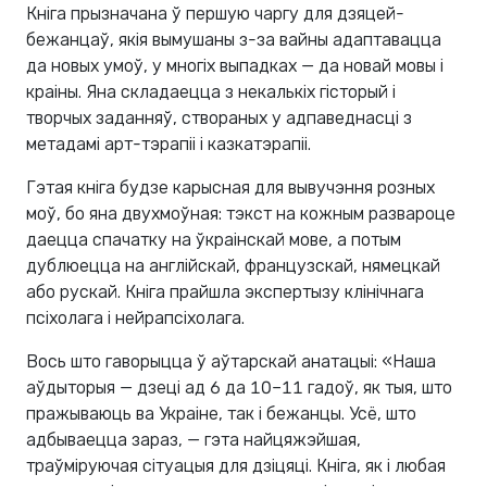
Кніга прызначана ў першую чаргу для дзяцей-
бежанцаў, якія вымушаны з-за вайны адаптавацца
да новых умоў, у многіх выпадках — да новай мовы і
краіны. Яна складаецца з некалькіх гісторый і
творчых заданняў, створаных у адпаведнасці з
метадамі арт-тэрапіі і казкатэрапіі.
Гэтая кніга будзе карысная для вывучэння розных
моў, бо яна двухмоўная: тэкст на кожным развароце
даецца спачатку на ўкраінскай мове, а потым
дублюецца на англійскай, французскай, нямецкай
або рускай. Кніга прайшла экспертызу клінічнага
псіхолага і нейрапсіхолага.
Вось што гаворыцца ў аўтарскай анатацыі: «Наша
аўдыторыя — дзеці ад 6 да 10–11 гадоў, як тыя, што
пражываюць ва Украіне, так і бежанцы. Усё, што
адбываецца зараз, — гэта найцяжэйшая,
траўміруючая сітуацыя для дзіцяці. Кніга, як і любая