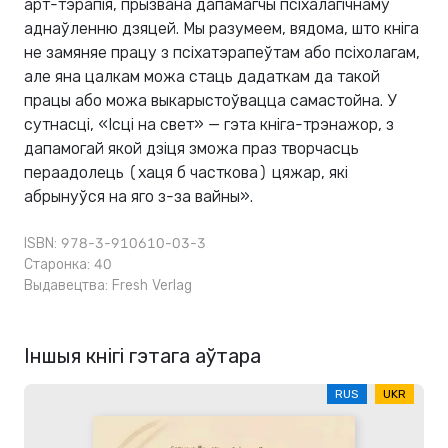
арт-тэрапія, прызвана дапамагчы псіхалагічнаму
аднаўленню дзяцей. Мы разумеем, вядома, што кніга
не замяняе працу з псіхатэрапеўтам або псіхолагам,
але яна цалкам можа стаць дадаткам да такой
працы або можа выкарыстоўвацца самастойна. У
сутнасці, «Ісці на свет» — гэта кніга-трэнажор, з
дапамогай якой дзіця зможа праз творчасць
пераадолець (хаця б часткова) цяжар, які
абрынуўся на яго з-за вайны».
ISBN: 978-3-910610-03-3
Старонка: 40
Выдавецтва:
Fresh Verlag
Іншыя кнігі гэтага аўтара
RUS
UKR