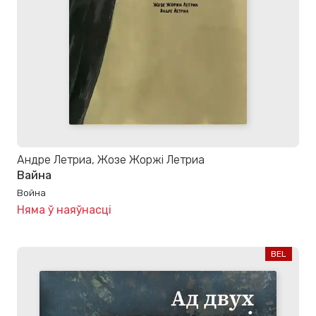
Андре Летриа, Жозе Жоржі Летриа
Вайна
Война
Няма ў наяўнасці
BEL