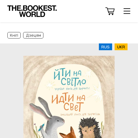
Кнігі
Дзецям
RUS
UKR