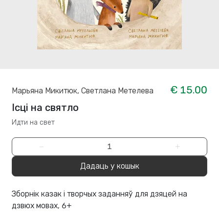
€ 15.00
Марьяна Микитюк
,
Светлана Метелева
Ісці на святло
Идти на свет
−
+
Дадаць у кошык
Зборнік казак і творчых заданняў для дзяцей на
дзвюх мовах, 6+