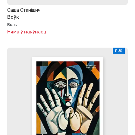
Саша Станішич
Воўк
Волк
Няма ў наяўнасці
RUS