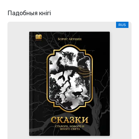
Падобныя кнігі
RUS