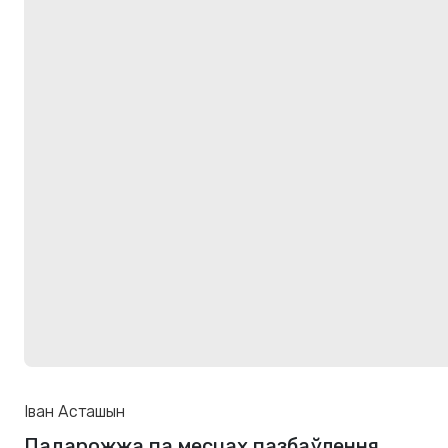
Іван Асташын
Падарожжа па месцах пазбаўлення