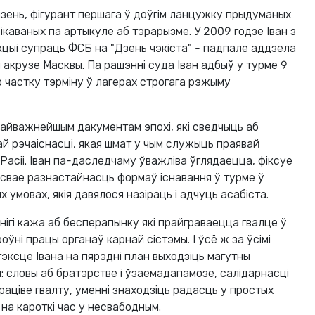
язень, фігурант першага ў доўгім ланцужку прыдуманых
ікаваных па артыкуле аб тэрарызме. У 2009 годзе Іван з
кцыі супраць ФСБ на "Дзень чэкіста" - падпале аддзела
акрузе Масквы. Па рашэнні суда Іван адбыў у турме 9
ю частку тэрміну ў лагерах строгага рэжыму
йважнейшым дакументам эпохі, які сведчыць аб
й рэчаіснасці, якая шмат у чым служыць праявай
Расіі. Іван па-даследчаму ўважліва ўглядаецца, фіксуе
ісвае разнастайнасць формаў існавання ў турме ў
умовах, якія давялося назіраць і адчуць асабіста.
нігі кажа аб бесперапынку які прайграваецца гвалце ў
оўні працы органаў карнай сістэмы. І ўсё ж за ўсімі
эксце Івана на пярэдні план выходзіць магутны
словы аб братэрстве і ўзаемадапамозе, салідарнасці
раціве гвалту, уменні знаходзіць радасць у простых
 на кароткі час у несвабодным.