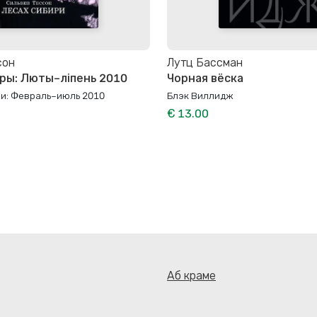
сон
Лутц Бассман
біры: Люты–ліпень 2010
Чорная вёска
ри: Февраль–июль 2010
Блэк Виллидж
€ 13.00
Аб краме