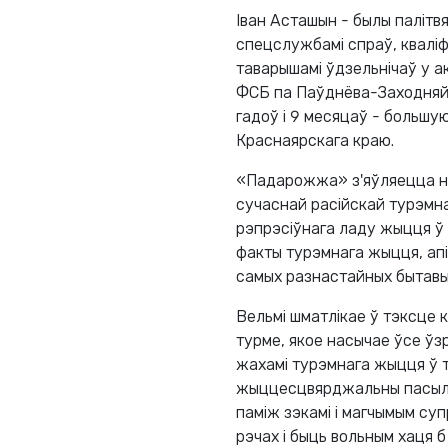
Іван Асташын - былы палітв
спецслужбамі спраў, кваліф
таварышамі ўдзельнічаў у а
ФСБ па Паўднёва-Заходняй 
гадоў і 9 месяцаў - большу
Краснаярскага краю.
«Падарожжа» з'яўляецца на
сучаснай расійскай турэмна
рэпрэсіўнага ладу жыцця ў 
факты турэмнага жыцця, ап
самых разнастайных бытавых 
Вельмі шматлікае ў тэксце к
турме, якое насычае ўсе ўзр
жахамі турэмнага жыцця ў т
жыццесцвярджальны пасыл: 
паміж зэкамі і магчымым суп
рэчах і быць вольным хаця б