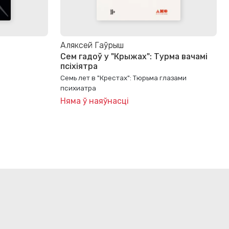
Аляксей Гаўрыш
Сем гадоў у "Крыжах": Турма вачамі
псіхіятра
Семь лет в "Крестах": Тюрьма глазами
психиатра
Няма ў наяўнасці