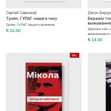
Сяргей Савельяў
Джон Берд
Траян. ГУЛАГ нашага часу
Беражы тое
выжыванне 
Троян. ГУЛАГ нашего времени
Дорожи тем, ч
€ 26.00
выживании и 
€ 14.00
BEL