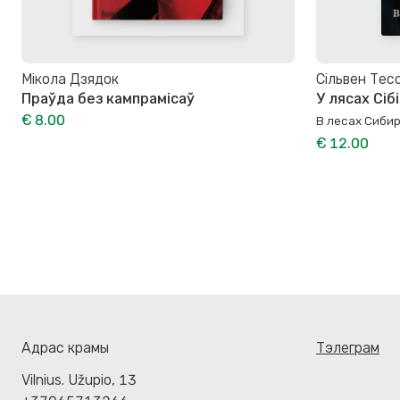
Мікола Дзядок
Сільвен Тес
Праўда без кампрамісаў
У лясах Сі
€ 8.00
В лесах Сиби
€ 12.00
Адрас крамы
Тэлеграм
Vilnius. Užupio, 13