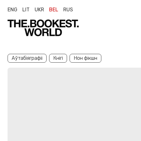
ENG
LIT
UKR
BEL
RUS
Аўтабіяграфіі
Кнігі
Нон фікшн