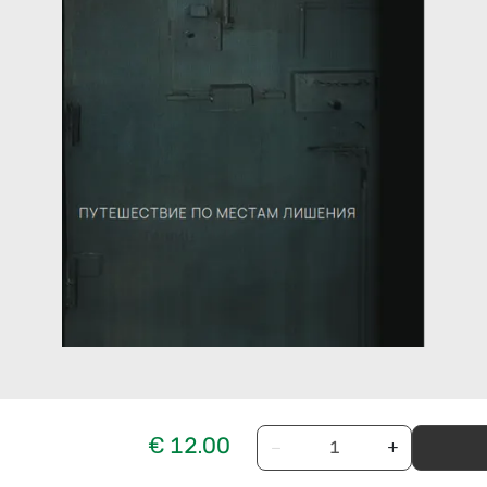
€ 12.00
−
+