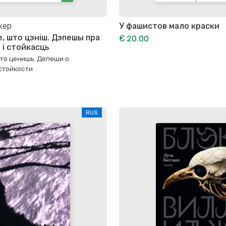
жер
У фашистов мало краски
, што цэніш. Дэпешы пра
€ 20.00
і стойкасць
то ценишь. Депеши о
стойкости
RUS