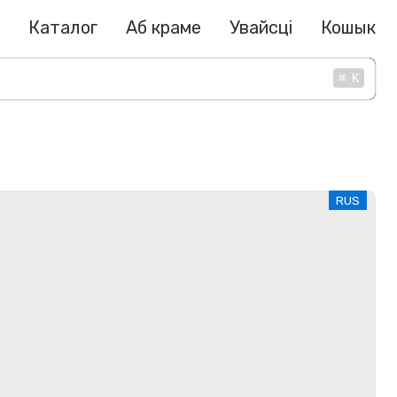
Каталог
Аб краме
Увайсці
Кошык
⌘
K
RUS