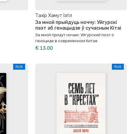
Тахір Хамут Ізгіл
За мной прыйдуць ноччу: Уйгурскі
паэт аб генацыдзе ў сучасным Кітаі
За мной придут ночью: Уйгурский поэт о
геноциде в современном Китае
€ 13.00
RUS
RUS