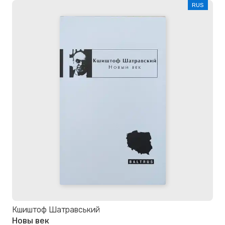
RUS
Кшиштоф Шатравський
Новы век