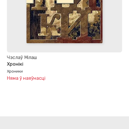
Чэслаў Мілаш
Хронікі
Хроники
Няма ў наяўнасці