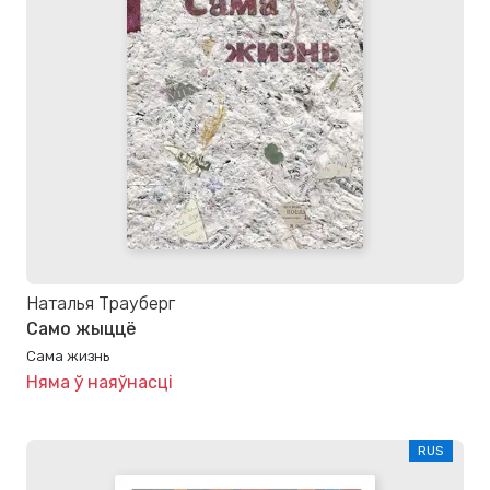
Наталья Трауберг
Само жыццё
Сама жизнь
Няма ў наяўнасці
RUS