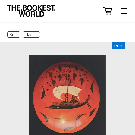
Кнігі
Паэзія
RUS