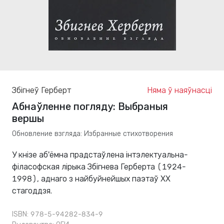
Збігнеў Герберт
Няма ў наяўнасці
Абнаўленне погляду: Выбраныя
вершы
Обновление взгляда: Избранные стихотворения
У кнізе аб'ёмна прадстаўлена інтэлектуальна-
філасофская лірыка Збігнева Герберта (1924-
1998), аднаго з найбуйнейшых паэтаў ХХ
стагоддзя.
ISBN: 978-5-94282-834-9