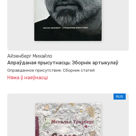
Айзенберг Михайло
Апраўданая прысутнасць: Зборнік артыкулаў
Оправданное присутствие: Сборник статей
Няма ў наяўнасці
RUS