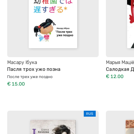
Масару Ібука
Марыя Маці
Пасля трох ужо позна
Салодкая Д
€ 12.00
После трех уже поздно
€ 15.00
RUS