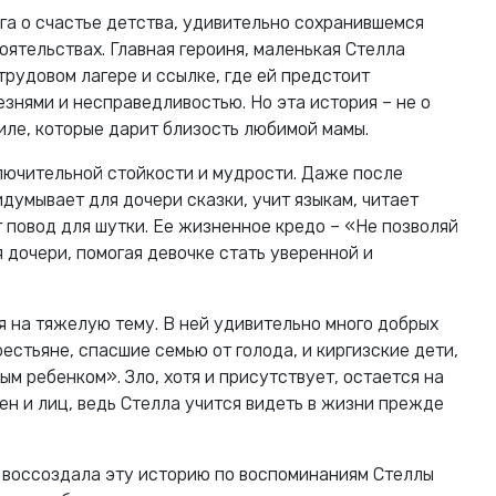
га о счастье детства, удивительно сохранившемся
ятельствах. Главная героиня, маленькая Стелла
трудовом лагере и ссылке, где ей предстоит
езнями и несправедливостью. Но эта история – не о
силе, которые дарит близость любимой мамы.
лючительной стойкости и мудрости. Даже после
думывает для дочери сказки, учит языкам, читает
т повод для шутки. Ее жизненное кредо – «Не позволяй
 дочери, помогая девочке стать уверенной и
я на тяжелую тему. В ней удивительно много добрых
рестьяне, спасшие семью от голода, и киргизские дети,
м ребенком». Зло, хотя и присутствует, остается на
ен и лиц, ведь Стелла учится видеть в жизни прежде
а, воссоздала эту историю по воспоминаниям Стеллы