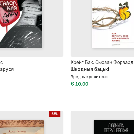
ёс
Крейг Бак, Сьюзан Форвард
аруся
Шкодныя бацькі
Вредные родители
€ 10.00
BEL