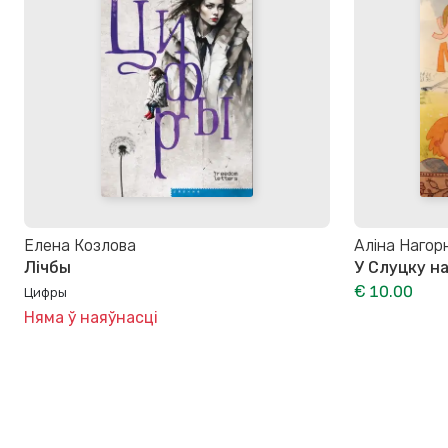
Елена Козлова
Аліна Нагор
Лічбы
У Слуцку н
€ 10.00
Цифры
Няма ў наяўнасці