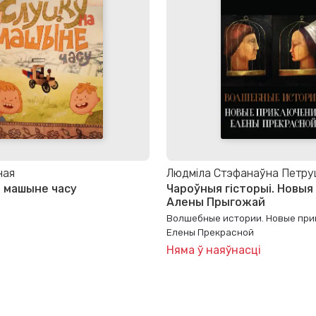
ная
Людміла Стэфанаўна Петру
а машыне часу
Чароўныя гісторыі. Новы
Алены Прыгожай
Волшебные истории. Новые пр
Елены Прекрасной
Няма ў наяўнасці