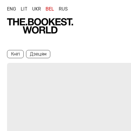
ENG
LIT
UKR
BEL
RUS
Кнігі
Дзецям