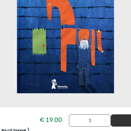
€ 19.00
−
+
е выданне)