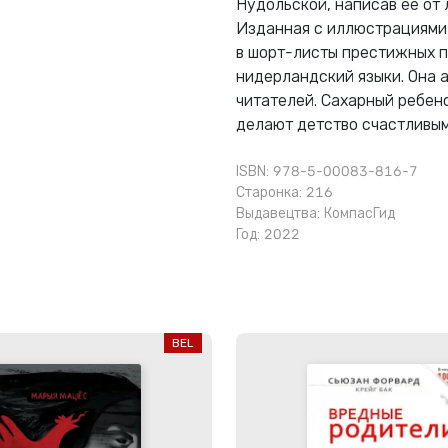
Нудольской, написав ее от 
Изданная с иллюстрациями 
в шорт-листы престижных п
нидерландский языки. Она 
читателей. Сахарный ребено
делают детство счастливым,
ISBN: 978-5-00083-816-7
Старонка: 216
Выдавецтва:
КомпасГид
Год: 2022
BEL