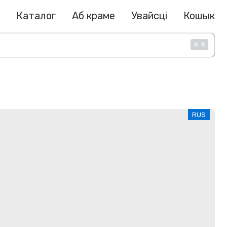
Каталог
Аб краме
Увайсці
Кошык
⌘
K
RUS