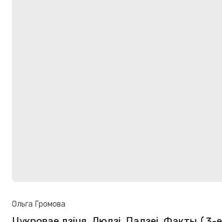
Ольга Громова
Цукровае дзіця. Людзі. Падзеі. Факты (3-