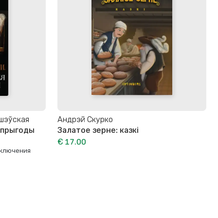
шэўская
Андрэй Скурко
я прыгоды
Залатое зерне: казкі
€ 17.00
иключения