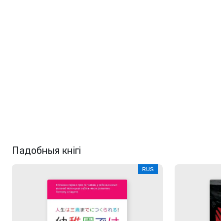
Падобныя кнігі
RUS