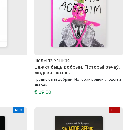
Людміла Уліцкая
Цяжка быць добрым. Гісторыі рэчаў,
людзей і жывёл
Трудно быть добрым. Истории вещей, людей и
зверей
€ 19.00
RUS
BEL